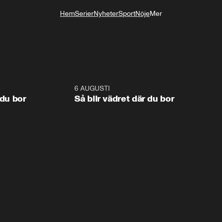
Hem
Serier
Nyheter
Sport
Nöje
Mer
Livsstil
1:06
6 AUGUSTI
1:0
 du bor
Så blir vädret där du bor