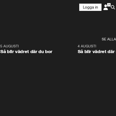
Logga in
SE ALLA
6
5 AUGUSTI
1:06
4 AUGUSTI
Så blir vädret där du bor
Så blir vädret där