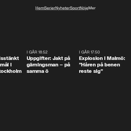
Hem
Serier
Nyheter
Sport
Nöje
Mer
Livsstil
0:35
I GÅR 18:52
0:33
I GÅR 17:50
1:1
isstänkt
Uppgifter: Jakt på
Explosion i Malmö:
emål i
gärningsman – på
”Håren på benen
Stockholm
samma ö
reste sig”