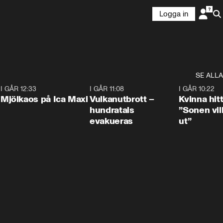
Logga in
SE ALLA
0
I GÅR 12:33
0:24
I GÅR 11:08
0:27
I GÅR 10:22
Mjölkaos på Ica Maxi
Vulkanutbrott –
Kvinna hit
hundratals
”Sonen vill
evakueras
ut”