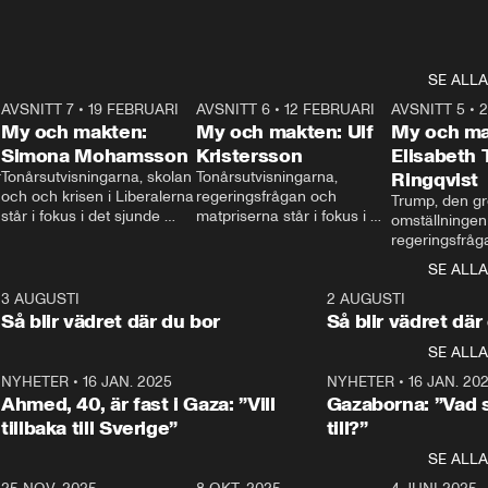
SE ALLA
7
AVSNITT 7
•
19 FEBRUARI
24:30
AVSNITT 6
•
12 FEBRUARI
27:30
AVSNITT 5
•
My och makten:
My och makten: Ulf
My och ma
Simona Mohamsson
Kristersson
Elisabeth
 
Tonårsutvisningarna, skolan 
Tonårsutvisningarna, 
Ringqvist
och och krisen i Liberalerna 
regeringsfrågan och 
Trump, den gr
står i fokus i det sjunde 
matpriserna står i fokus i 
omställningen
avsnittet av ”My och 
det sjätte avsnittet av ”My 
regeringsfråga
makten”. Se när 
och makten”. Se när 
centrum i det 
SE ALLA
Aftonbladets inrikespolitiska 
Aftonbladets inrikespolitiska 
avsnittet av ”
kommentator My 
kommentator My 
6
3 AUGUSTI
1:06
2 AUGUSTI
Makten”. Se nä
Rohwedder ställer 
Rohwedder ställer 
Så blir vädret där du bor
Så blir vädret där
Aftonbladets in
utbildnings- och 
statsminister Ulf Kristersson 
kommentator 
SE ALLA
integrationsminister Simona 
till svars.
Rohwedder stäl
Mohamsson till svars.
Centerpartiets
2
NYHETER
•
16 JAN. 2025
1:01
NYHETER
•
16 JAN. 20
Thand Ring till
Ahmed, 40, är fast i Gaza: ”Vill
Gazaborna: ”Vad s
tillbaka till Sverige”
till?”
SE ALLA