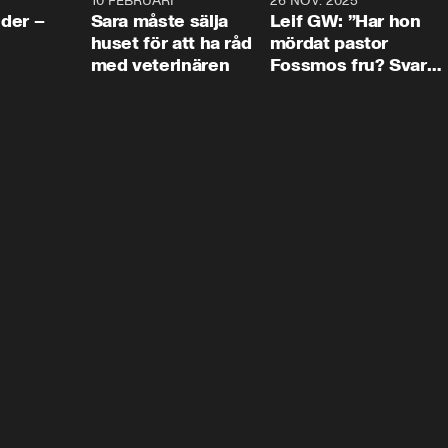
4:24
10 FEBRUARI
4:13
26 NOV. 2025
8:1
der –
Sara måste sälja
Leif GW: ”Har hon
huset för att ha råd
mördat pastor
med veterinären
Fossmos fru? Svar
nej.”