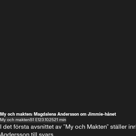
My och makten: Magdalena Andersson om Jimmie-hånet
My och makten
S1 E1
23.10.25
21 min
I det första avsnittet av ”My och Makten” ställe
Andersson till svars.