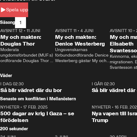
Spela upp
1
Säsong
AVSNITT 12
•
11 JUNI
26:27
AVSNITT 11
•
4 JUNI
23:40
AVSNITT 10
•
My och makten:
My och makten:
My och ma
Douglas Thor
Denice Westerberg
Elisabeth
Moderata 
Ungsvenskarnas 
Svantess
ungdomsförbundet (MUF:s) 
förbundsordförande Denice 
Kvinnorna, ek
ordförande Douglas Thor 
Westerberg gästar My och 
migrationen. E
gästar My och makten. I 
makten. I avsnittet 
Svantesson stäl
avsnittet diskuteras 
diskuteras migrationsfrågan 
när finansmini
Väder
tonårsutvisningarna och hur 
och hur SD ska locka 
Moderaterna ska locka 
kvinnliga väljare. 
I DAG 02:30
1:06
I GÅR 02:30
väljare till valet i höst. 
Så blir vädret där du bor
Så blir vädret där
Senaste om konflikten i Mellanöstern
NYHETER
•
17 FEB. 2025
0:45
NYHETER
•
16 FEB. 20
500 dagar av krig i Gaza – se
Nya vapen till Isr
förödelsen
Trump
200 sekunder