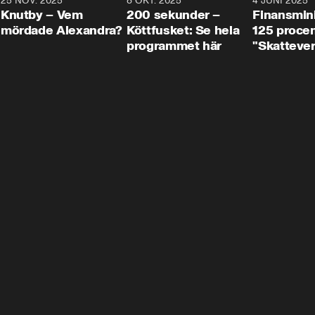
3
25 NOV. 2025
31:05
8 OKT. 2025
4:29
4 JUNI 2025
Knutby – Vem
200 sekunder –
Finansmin
mördade Alexandra?
Köttfusket: Se hela
125 procent
programmet här
"Skattever
viktig uppg