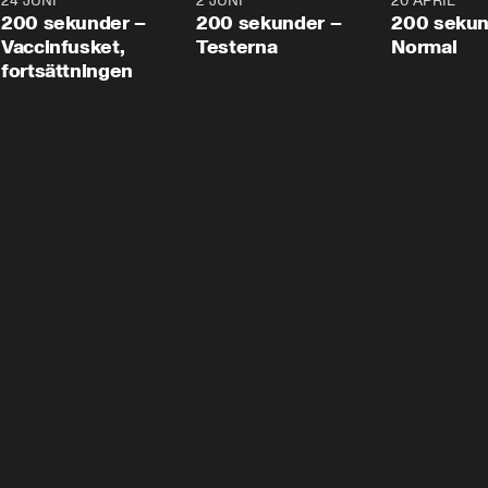
24 JUNI
5:00
2 JUNI
4:23
20 APRIL
200 sekunder –
200 sekunder –
200 sekun
Vaccinfusket,
Testerna
Normal
fortsättningen