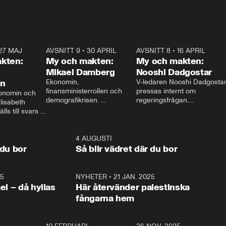
27 MAJ
3:51
AVSNITT 9
•
30 APRIL
24:00
AVSNITT 8
•
16 APRIL
25:1
kten:
My och makten:
My och makten:
Mikael Damberg
Nooshi Dadgostar
on
Ekonomin, 
V-ledaren Nooshi Dadgostar
finansministerrollen och 
pressas internt om 
onomin och 
demografikrisen. 
regeringsfrågan.

lisabeth 
Oppositionen ställs till svars 
I Aftonbladets 
ls till svars 
när Socialdemokraternas 
partiledarutfrågning ”My 
stern gästar 
Mikael Damberg gästar My 
och Makten” sätter hon ner 
My och Makten. 
och Makten. 
foten mot kritikerna:

1:06
4 AUGUSTI
1:0
– Vi ställer upp i val. Ska vi 
 du bor
Så blir vädret där du bor
vara med så sitter vi förstås 
25
1:22
NYHETER
•
21 JAN. 2025
0:5
ael – då hyllas
Här återvänder palestinska
fångarna hem