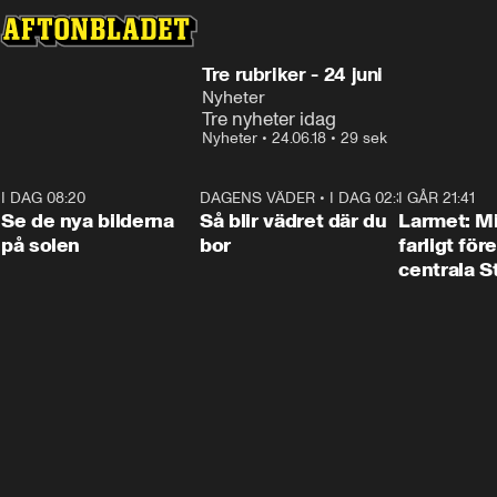
Tre rubriker - 24 juni
Nyheter
Tre nyheter idag
Nyheter
•
24.06.18
•
29 sek
I DAG 08:20
0:19
DAGENS VÄDER
•
I DAG 02:30
1:06
I GÅR 21:41
Se de nya bilderna
Så blir vädret där du
Larmet: M
på solen
bor
farligt för
centrala 