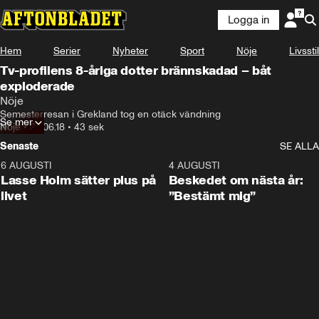
Logga in
Hem
Serier
Nyheter
Sport
Nöje
Livsstil
Tv-profilens 8-åriga dotter brännskadad – båt
exploderade
Nöje
Semesterresan i Grekland tog en otäck vändning
Se mer
Nöje
•
24.06.18
•
43 sek
Senaste
SE ALLA
6 AUGUSTI
1:04
4 AUGUSTI
Lasse Holm sätter plus på
Beskedet om nästa år:
livet
”Bestämt mig”