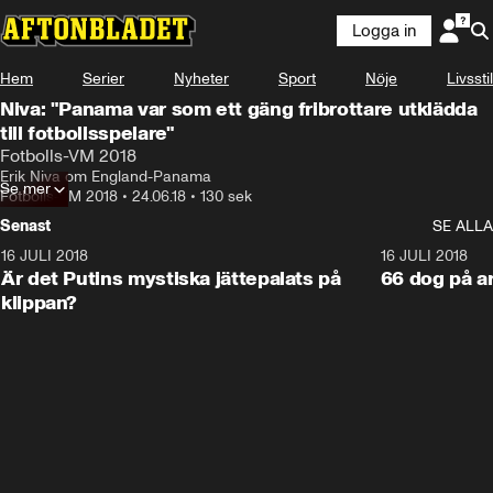
Logga in
Hem
Serier
Nyheter
Sport
Nöje
Livsstil
Niva: "Panama var som ett gäng fribrottare utklädda
till fotbollsspelare"
Fotbolls-VM 2018
Erik Niva om England-Panama
Se mer
Fotbolls-VM 2018
•
24.06.18
•
130 sek
Senast
SE ALLA
16 JULI 2018
1:05:59
16 JULI 2018
Är det Putins mystiska jättepalats på
66 dog på a
klippan?