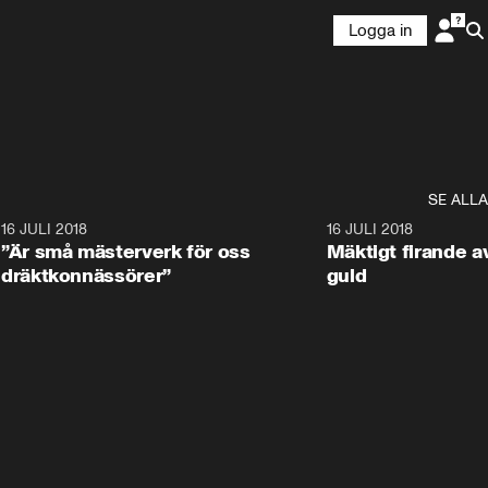
Logga in
SE ALLA
9
16 JULI 2018
1:05:59
16 JULI 2018
”Är små mästerverk för oss
Mäktigt firande a
dräktkonnässörer”
guld