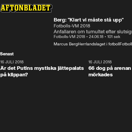
Berg: "Klart vi måste stå upp"
Fotbolls-VM 2018
Anfallaren om tumultet efter slutsi
Fotbolls-VM 2018
•
24.06.18
•
101 sek
Marcus Berg
Herrlandslaget i fotboll
Fotbol
Senast
16 JULI 2018
1:05:59
16 JULI 2018
Är det Putins mystiska jättepalats
66 dog på arenan 
på klippan?
mörkades