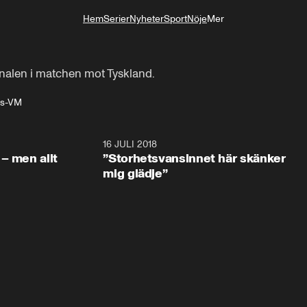
Hem
Serier
Nyheter
Sport
Nöje
Mer
Livsstil
gnalen i matchen mot Tyskland.
ls-VM
1:05:59
16 JULI 2018
1:05:5
– men allt
”Storhetsvansinnet här skänker
mig glädje”