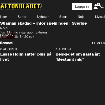
Logga in
Hem
Serier
Nyheter
Sport
Nöje
Livsstil
Stjärnan skadad – inför spelningen i Sverige
Nöje
Tom Morello visar upp frakturen
Se mer
Nöje
•
24.06.18
•
20 sek
Senaste
SE ALLA
6 AUGUSTI
1:04
4 AUGUSTI
Lasse Holm sätter plus på
Beskedet om nästa år:
livet
”Bestämt mig”