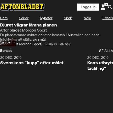
Logga in
Hem
Serier
Nyheter
Sport
Nöje
Livsstil
Djuret vägrar lämna planen
Aftonbladet Morgon Sport
En planstormare avbröt en fotbollsmatch i Australien och hade 
fräckheten att ställa sig i mål.
Se mer
Aftonbladet Morgon Sport
•
25.06.18
•
35 sek
Senast
SE ALLA
20 DEC. 2019
0:44
20 DEC. 2019
Svenskens "kupp" efter målet
Kaos utbryte
tackling”