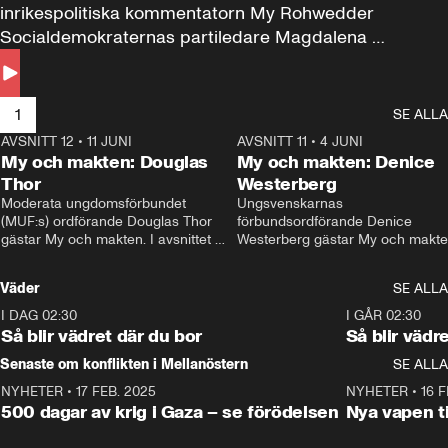
inrikespolitiska kommentatorn My Rohwedder 
Socialdemokraternas partiledare Magdalena 
Andersson till svars.
1
SE ALLA
AVSNITT 12
•
11 JUNI
26:27
AVSNITT 11
•
4 JUNI
2
My och makten: Douglas
My och makten: Denice
Thor
Westerberg
Moderata ungdomsförbundet 
Ungsvenskarnas 
(MUF:s) ordförande Douglas Thor 
förbundsordförande Denice 
gästar My och makten. I avsnittet 
Westerberg gästar My och makten.
diskuteras tonårsutvisningarna och 
avsnittet diskuteras migrationsfrå
hur Moderaterna ska locka väljare till 
och hur SD ska locka kvinnliga 
Väder
SE ALLA
valet i höst. 
väljare. 
I DAG 02:30
1:06
I GÅR 02:30
Så blir vädret där du bor
Så blir vädr
Senaste om konflikten i Mellanöstern
SE ALLA
NYHETER
•
17 FEB. 2025
0:45
NYHETER
•
16 F
500 dagar av krig i Gaza – se förödelsen
Nya vapen ti