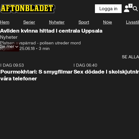
Logga in
Hem
Serier
Nyheter
Sport
Nöje
Livsstil
Avliden kvinna hittad i centrala Uppsala
Nyheter
Platsen avspärrad - polisen utreder mord
Se mer
Nyheter
•
25.06.18
•
3 min
SE ALLA
I DAG 09:53
1:36
I DAG 06:40
Pourmokhtari: S smygfilmar
Sex dödade i skolskjutni
våra telefoner