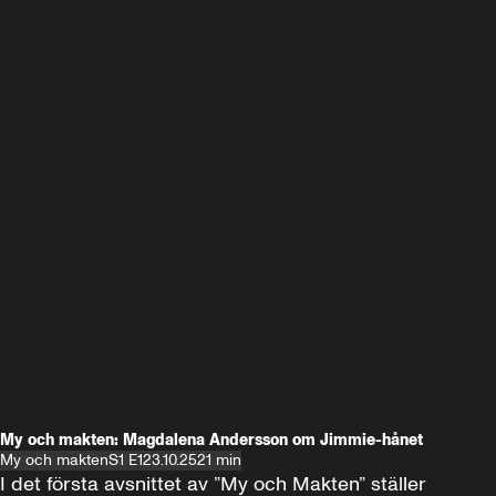
My och makten: Magdalena Andersson om Jimmie-hånet
My och makten
S1 E1
23.10.25
21 min
I det första avsnittet av ”My och Makten” ställer 