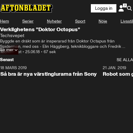
Logga in
Hem
Serier
Nyheter
Sport
Nöje
Livsstil
Verklighetens ”Doktor Octopus”
Techsvepet
Byggde en dräkt som är insperarad från Doktor Octapus från 
Spiderman, med oss - Elin Häggberg, teknikbloggare och Fredrik 
Se mer
Wass, Omvärldsbevakare Sveriges tidskrifter.
Techsvepet
•
25.06.18
•
67 sek
Senast
SE ALLA
18 MARS 2019
2:15
21 JAN. 2019
Så bra är nya värstinglurarna från Sony
Robot som gj