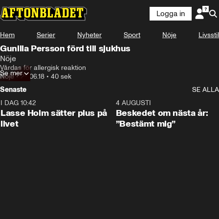
Logga in
Hem
Serier
Nyheter
Sport
Nöje
Livsstil
Gunilla Persson förd till sjukhus
Nöje
Vårdas för allergisk reaktion
Se mer
Nöje
•
25.06.18
•
40 sek
Senaste
SE ALLA
I DAG 10:42
1:04
4 AUGUSTI
Lasse Holm sätter plus på
Beskedet om nästa år:
livet
”Bestämt mig”