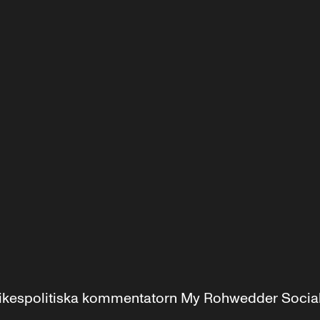
r inrikespolitiska kommentatorn My Rohwedder Soci