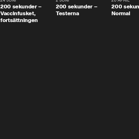
24 JUNI
5:00
2 JUNI
4:23
20 APRIL
200 sekunder –
200 sekunder –
200 sekun
Vaccinfusket,
Testerna
Normal
fortsättningen