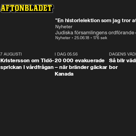
"En historielektion som jag tror a
Nyheter
Judiska församlingens ordförand
Nyheter
•
25.06.18
•
176 sek
7 AUGUSTI
0:42
I DAG 05:56
0:38
DAGENS VÄD
Kristersson om Tidö-
20 000 evakuerade
Så blir väd
sprickan i vårdfrågan
– när bränder gäckar
bor
Kanada