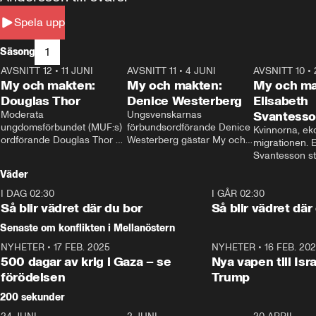
Spela upp
1
Säsong
AVSNITT 12
•
11 JUNI
26:27
AVSNITT 11
•
4 JUNI
23:40
AVSNITT 10
•
My och makten:
My och makten:
My och ma
Douglas Thor
Denice Westerberg
Elisabeth
Moderata 
Ungsvenskarnas 
Svantess
ungdomsförbundet (MUF:s) 
förbundsordförande Denice 
Kvinnorna, ek
ordförande Douglas Thor 
Westerberg gästar My och 
migrationen. E
gästar My och makten. I 
makten. I avsnittet 
Svantesson stäl
avsnittet diskuteras 
diskuteras migrationsfrågan 
när finansmini
Väder
tonårsutvisningarna och hur 
och hur SD ska locka 
Moderaterna ska locka 
kvinnliga väljare. 
I DAG 02:30
1:06
I GÅR 02:30
väljare till valet i höst. 
Så blir vädret där du bor
Så blir vädret där
Senaste om konflikten i Mellanöstern
NYHETER
•
17 FEB. 2025
0:45
NYHETER
•
16 FEB. 20
500 dagar av krig i Gaza – se
Nya vapen till Isr
förödelsen
Trump
200 sekunder