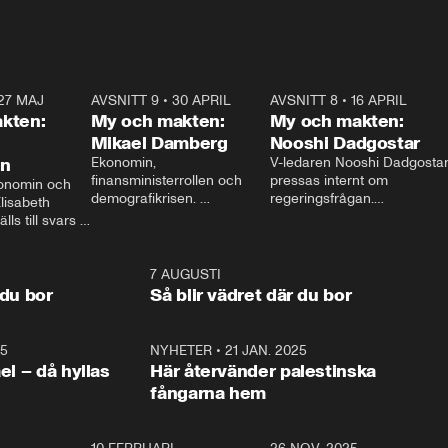
27 MAJ
3:51
AVSNITT 9
•
30 APRIL
24:00
AVSNITT 8
•
16 APRIL
25:1
kten:
My och makten:
My och makten:
Mikael Damberg
Nooshi Dadgostar
on
Ekonomin, 
V-ledaren Nooshi Dadgostar
finansministerrollen och 
pressas internt om 
onomin och 
demografikrisen. 
regeringsfrågan.

lisabeth 
Oppositionen ställs till svars 
I Aftonbladets 
ls till svars 
när Socialdemokraternas 
partiledarutfrågning ”My 
stern gästar 
Mikael Damberg gästar My 
och Makten” sätter hon ner 
My och Makten. 
och Makten. 
foten mot kritikerna:

1:06
7 AUGUSTI
1:0
– Vi ställer upp i val. Ska vi 
 du bor
Så blir vädret där du bor
vara med så sitter vi förstås 
25
1:22
NYHETER
•
21 JAN. 2025
0:5
ael – då hyllas
Här återvänder palestinska
fångarna hem