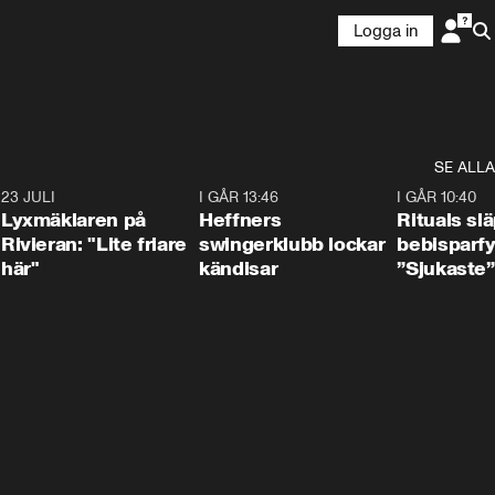
Logga in
SE ALLA
7
23 JULI
2:02
I GÅR 13:46
0:55
I GÅR 10:40
Lyxmäklaren på
Heffners
Rituals sl
Rivieran: "Lite friare
swingerklubb lockar
bebisparf
här"
kändisar
”Sjukaste”