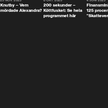
3
25 NOV. 2025
31:05
8 OKT. 2025
4:29
4 JUNI 2025
Knutby – Vem
200 sekunder –
Finansmin
mördade Alexandra?
Köttfusket: Se hela
125 procent
programmet här
"Skattever
viktig uppg