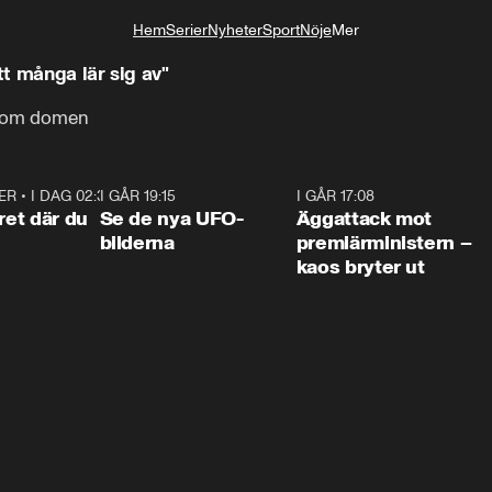
Hem
Serier
Nyheter
Sport
Nöje
Mer
Livsstil
tt många lär sig av"
e om domen
ER
•
I DAG 02:30
1:06
I GÅR 19:15
0:36
I GÅR 17:08
0:3
ret där du
Se de nya UFO-
Äggattack mot
bilderna
premiärministern –
kaos bryter ut