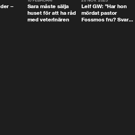
4:24
10 FEBRUARI
4:13
26 NOV. 2025
8:1
der –
Sara måste sälja
Leif GW: ”Har hon
huset för att ha råd
mördat pastor
med veterinären
Fossmos fru? Svar
nej.”