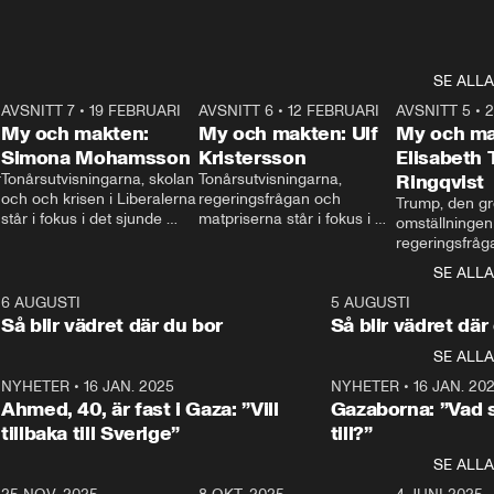
SE ALLA
7
AVSNITT 7
•
19 FEBRUARI
24:30
AVSNITT 6
•
12 FEBRUARI
27:30
AVSNITT 5
•
My och makten:
My och makten: Ulf
My och ma
Simona Mohamsson
Kristersson
Elisabeth
 
Tonårsutvisningarna, skolan 
Tonårsutvisningarna, 
Ringqvist
och och krisen i Liberalerna 
regeringsfrågan och 
Trump, den gr
står i fokus i det sjunde 
matpriserna står i fokus i 
omställningen
avsnittet av ”My och 
det sjätte avsnittet av ”My 
regeringsfråga
makten”. Se när 
och makten”. Se när 
centrum i det 
SE ALLA
Aftonbladets inrikespolitiska 
Aftonbladets inrikespolitiska 
avsnittet av ”
kommentator My 
kommentator My 
6
6 AUGUSTI
1:06
5 AUGUSTI
Makten”. Se nä
Rohwedder ställer 
Rohwedder ställer 
Så blir vädret där du bor
Så blir vädret där
Aftonbladets in
utbildnings- och 
statsminister Ulf Kristersson 
kommentator 
SE ALLA
integrationsminister Simona 
till svars.
Rohwedder stäl
Mohamsson till svars.
Centerpartiets
2
NYHETER
•
16 JAN. 2025
1:01
NYHETER
•
16 JAN. 20
Thand Ring till
Ahmed, 40, är fast i Gaza: ”Vill
Gazaborna: ”Vad s
tillbaka till Sverige”
till?”
SE ALLA