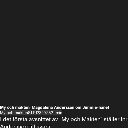
My och makten: Magdalena Andersson om Jimmie-hånet
My och makten
S1 E1
23.10.25
21 min
I det första avsnittet av ”My och Makten” ställe
Andersson till svars.