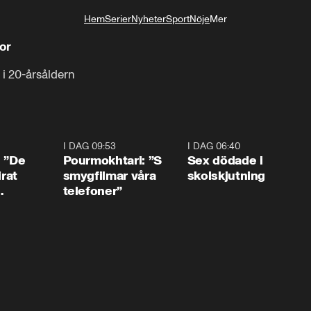
Hem
Serier
Nyheter
Sport
Nöje
Mer
Livsstil
or
i 20-årsåldern
1:54
I DAG 09:53
1:36
I DAG 06:40
0:4
: ”De
Pourmokhtari: ”S
Sex dödade i
irat
smygfilmar våra
skolskjutning
telefoner”
ns”