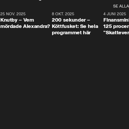
SE ALLA
3
25 NOV. 2025
31:05
8 OKT. 2025
4:29
4 JUNI 2025
Knutby – Vem
200 sekunder –
Finansmin
mördade Alexandra?
Köttfusket: Se hela
125 procent
programmet här
"Skattever
viktig uppg