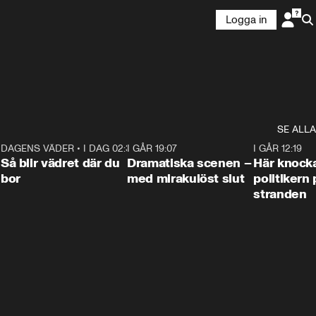
Logga in
SE ALLA
7
DAGENS VÄDER
•
I DAG 02:30
1:06
I GÅR 19:07
0:42
I GÅR 12:19
Så blir vädret där du
Dramatiska scenen –
Här knock
bor
med mirakulöst slut
politikern 
stranden