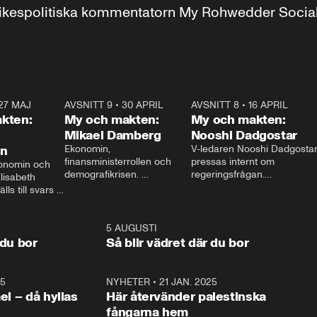
r inrikespolitiska kommentatorn My Rohwedder Soci
27 MAJ
3:51
AVSNITT 9
•
30 APRIL
24:00
AVSNITT 8
•
16 APRIL
25:1
kten:
My och makten:
My och makten:
Mikael Damberg
Nooshi Dadgostar
on
Ekonomin, 
V-ledaren Nooshi Dadgostar
finansministerrollen och 
pressas internt om 
onomin och 
demografikrisen. 
regeringsfrågan.

lisabeth 
Oppositionen ställs till svars 
I Aftonbladets 
ls till svars 
när Socialdemokraternas 
partiledarutfrågning ”My 
stern gästar 
Mikael Damberg gästar My 
och Makten” sätter hon ner 
My och Makten. 
och Makten. 
foten mot kritikerna:

1:06
5 AUGUSTI
1:0
– Vi ställer upp i val. Ska vi 
 du bor
Så blir vädret där du bor
vara med så sitter vi förstås 
25
1:22
NYHETER
•
21 JAN. 2025
0:5
ael – då hyllas
Här återvänder palestinska
fångarna hem