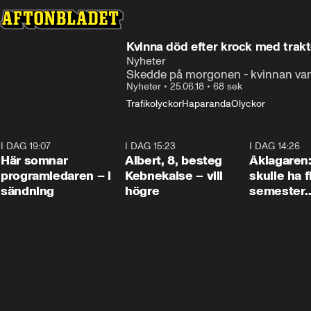
Kvinna död efter krock med trakt
Nyheter
Skedde på morgonen - kvinnan var 
Nyheter
•
25.06.18
•
68 sek
Trafikolyckor
Haparanda
Olyckor
I DAG 19:07
0:45
I DAG 15:23
0:54
I DAG 14:26
Här somnar
Albert, 8, besteg
Åklagaren
programledaren – i
Kebnekaise – vill
skulle ha f
sändning
högre
semester
tillsamma