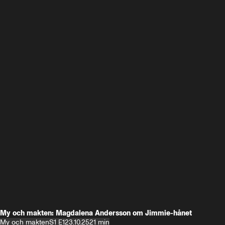
My och makten: Magdalena Andersson om Jimmie-hånet
My och makten
S1 E1
23.10.25
21 min