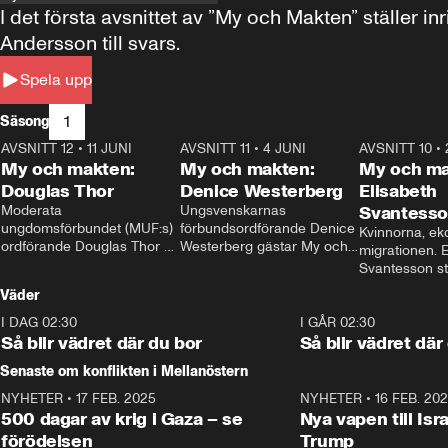
I det första avsnittet av ”My och Makten” ställe
Andersson till svars.
Spela upp
1
Säsong
AVSNITT 12
•
11 JUNI
26:27
AVSNITT 11
•
4 JUNI
23:40
AVSNITT 10
•
My och makten:
My och makten:
My och ma
Douglas Thor
Denice Westerberg
Elisabeth
Moderata 
Ungsvenskarnas 
Svantess
ungdomsförbundet (MUF:s) 
förbundsordförande Denice 
Kvinnorna, ek
ordförande Douglas Thor 
Westerberg gästar My och 
migrationen. E
gästar My och makten. I 
makten. I avsnittet 
Svantesson stäl
avsnittet diskuteras 
diskuteras migrationsfrågan 
när finansmini
Väder
tonårsutvisningarna och hur 
och hur SD ska locka 
Moderaterna ska locka 
kvinnliga väljare. 
I DAG 02:30
1:06
I GÅR 02:30
väljare till valet i höst. 
Så blir vädret där du bor
Så blir vädret där
Senaste om konflikten i Mellanöstern
NYHETER
•
17 FEB. 2025
0:45
NYHETER
•
16 FEB. 20
500 dagar av krig i Gaza – se
Nya vapen till Isr
förödelsen
Trump