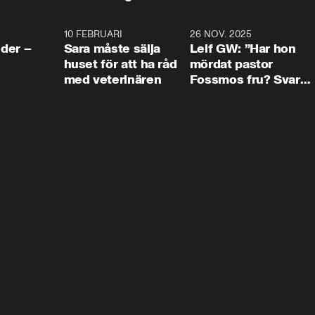
4:24
10 FEBRUARI
4:13
26 NOV. 2025
8:1
der –
Sara måste sälja
Leif GW: ”Har hon
huset för att ha råd
mördat pastor
med veterinären
Fossmos fru? Svar
nej.”