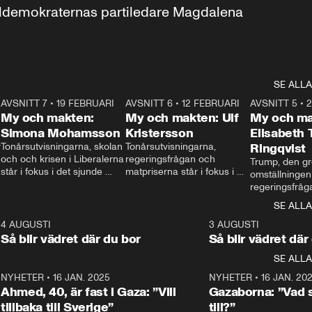
aldemokraternas partiledare Magdalena 
SE ALLA
7
AVSNITT 7
•
19 FEBRUARI
24:30
AVSNITT 6
•
12 FEBRUARI
27:30
AVSNITT 5
•
My och makten:
My och makten: Ulf
My och ma
Simona Mohamsson
Kristersson
Elisabeth
 
Tonårsutvisningarna, skolan 
Tonårsutvisningarna, 
Ringqvist
och och krisen i Liberalerna 
regeringsfrågan och 
Trump, den gr
står i fokus i det sjunde 
matpriserna står i fokus i 
omställningen
avsnittet av ”My och 
det sjätte avsnittet av ”My 
regeringsfråga
makten”. Se när 
och makten”. Se när 
centrum i det 
SE ALLA
Aftonbladets inrikespolitiska 
Aftonbladets inrikespolitiska 
avsnittet av ”
kommentator My 
kommentator My 
6
4 AUGUSTI
1:06
3 AUGUSTI
Makten”. Se nä
Rohwedder ställer 
Rohwedder ställer 
Så blir vädret där du bor
Så blir vädret där
Aftonbladets in
utbildnings- och 
statsminister Ulf Kristersson 
kommentator 
SE ALLA
integrationsminister Simona 
till svars.
Rohwedder stäl
Mohamsson till svars.
Centerpartiets
2
NYHETER
•
16 JAN. 2025
1:01
NYHETER
•
16 JAN. 20
Thand Ring till
Ahmed, 40, är fast i Gaza: ”Vill
Gazaborna: ”Vad s
tillbaka till Sverige”
till?”