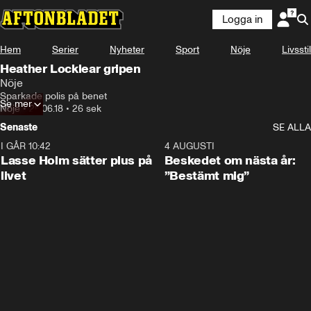
Logga in
Hem
Serier
Nyheter
Sport
Nöje
Livsstil
Heather Locklear gripen
Nöje
Sparkade polis på benet
Se mer
Nöje
•
26.06.18
•
26 sek
Senaste
SE ALLA
I GÅR 10:42
1:04
4 AUGUSTI
Lasse Holm sätter plus på
Beskedet om nästa år:
livet
”Bestämt mig”