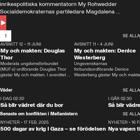
inrikespolitiska kommentatorn My Rohwedder 
Socialdemokraternas partiledare Magdalena 
Andersson till svars.
1
SE ALLA
AVSNITT 12
•
11 JUNI
26:27
AVSNITT 11
•
4 JUNI
2
My och makten: Douglas
My och makten: Denice
Thor
Westerberg
Moderata ungdomsförbundet 
Ungsvenskarnas 
(MUF:s) ordförande Douglas Thor 
förbundsordförande Denice 
gästar My och makten. I avsnittet 
Westerberg gästar My och makten.
diskuteras tonårsutvisningarna och 
avsnittet diskuteras migrationsfrå
hur Moderaterna ska locka väljare till 
och hur SD ska locka kvinnliga 
Väder
SE ALLA
valet i höst. 
väljare. 
I DAG 02:30
1:06
I GÅR 02:30
Så blir vädret där du bor
Så blir vädr
Senaste om konflikten i Mellanöstern
SE ALLA
NYHETER
•
17 FEB. 2025
0:45
NYHETER
•
16 F
500 dagar av krig i Gaza – se förödelsen
Nya vapen ti