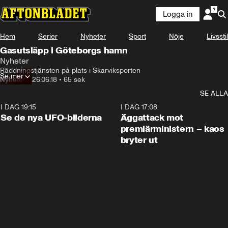
Logga in
Hem
Serier
Nyheter
Sport
Nöje
Livsstil
Gasutsläpp i Göteborgs hamn
Nyheter
Räddningstjänsten på plats i Skarviksporten
Se mer
Nyheter
•
26.06.18
•
65 sek
SE ALLA
I DAG 19:15
0:36
I DAG 17:08
Se de nya UFO-bilderna
Äggattack mot
premiärministern – kaos
bryter ut