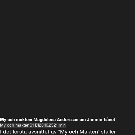
My och makten: Magdalena Andersson om Jimmie-hånet
My och makten
S1 E1
23.10.25
21 min
I det första avsnittet av ”My och Makten” ställer 