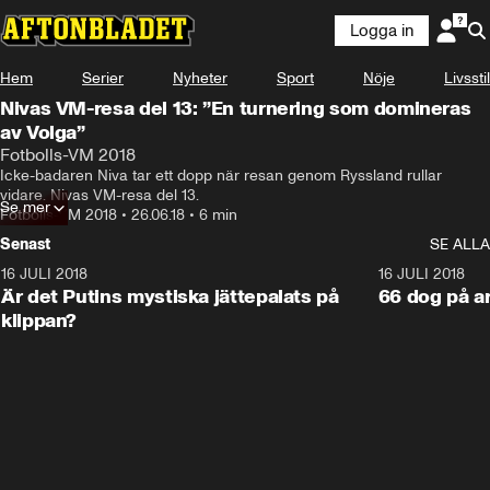
Logga in
Hem
Serier
Nyheter
Sport
Nöje
Livsstil
Nivas VM-resa del 13: ”En turnering som domineras
av Volga”
Fotbolls-VM 2018
Icke-badaren Niva tar ett dopp när resan genom Ryssland rullar 
vidare. Nivas VM-resa del 13.
Se mer
Fotbolls-VM 2018
•
26.06.18
•
6 min
Senast
SE ALLA
16 JULI 2018
1:05:59
16 JULI 2018
Är det Putins mystiska jättepalats på
66 dog på a
klippan?