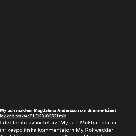
My och makten: Magdalena Andersson om Jimmie-hånet
My och makten
S1 E1
23.10.25
21 min
I det första avsnittet av ”My och Makten” ställer 
inrikespolitiska kommentatorn My Rohwedder 