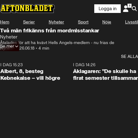
Logga in
Hem
Serier
Nyheter
Sport
Nöje
Livsstil
Två män frikänns från mordmisstankar
Nyheter
Åtalades för att ha kvävt Hells Angels-medlem - nu frias de
Se mer
Nyheter
•
26.06.18
•
4 min
SE ALLA
I DAG 15:23
0:54
I DAG 14:26
Albert, 8, besteg
Åklagaren: ”De skulle ha
Kebnekaise – vill högre
firat semester tillsamma