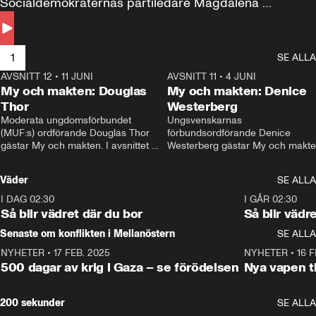
Socialdemokraternas partiledare Magdalena 
Andersson till svars.
1
SE ALLA
AVSNITT 12
•
11 JUNI
26:27
AVSNITT 11
•
4 JUNI
2
My och makten: Douglas
My och makten: Denice
Thor
Westerberg
Moderata ungdomsförbundet 
Ungsvenskarnas 
(MUF:s) ordförande Douglas Thor 
förbundsordförande Denice 
gästar My och makten. I avsnittet 
Westerberg gästar My och makten.
diskuteras tonårsutvisningarna och 
avsnittet diskuteras migrationsfrå
hur Moderaterna ska locka väljare till 
och hur SD ska locka kvinnliga 
Väder
SE ALLA
valet i höst. 
väljare. 
I DAG 02:30
1:06
I GÅR 02:30
Så blir vädret där du bor
Så blir vädr
Senaste om konflikten i Mellanöstern
SE ALLA
NYHETER
•
17 FEB. 2025
0:45
NYHETER
•
16 F
500 dagar av krig i Gaza – se förödelsen
Nya vapen ti
200 sekunder
SE ALLA