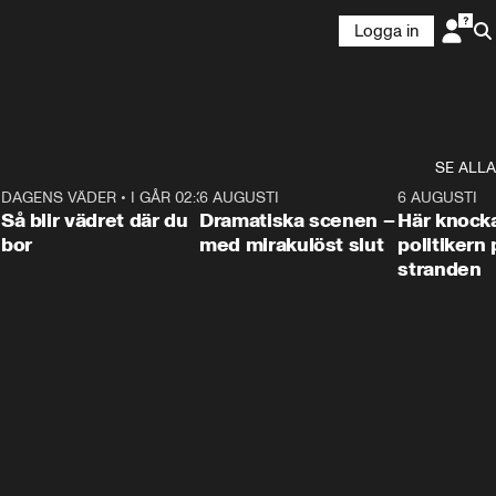
Logga in
SE ALLA
7
DAGENS VÄDER
•
I GÅR 02:30
1:06
6 AUGUSTI
0:42
6 AUGUSTI
Så blir vädret där du
Dramatiska scenen –
Här knock
bor
med mirakulöst slut
politikern 
stranden