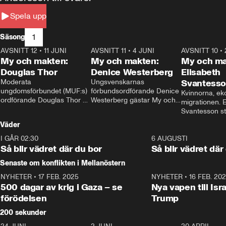
Spela upp
1
Säsong
AVSNITT 12
•
11 JUNI
26:27
AVSNITT 11
•
4 JUNI
23:40
AVSNITT 10
•
My och makten:
My och makten:
My och ma
Douglas Thor
Denice Westerberg
Elisabeth
Moderata 
Ungsvenskarnas 
Svantess
ungdomsförbundet (MUF:s) 
förbundsordförande Denice 
Kvinnorna, ek
ordförande Douglas Thor 
Westerberg gästar My och 
migrationen. E
gästar My och makten. I 
makten. I avsnittet 
Svantesson stäl
avsnittet diskuteras 
diskuteras migrationsfrågan 
när finansmini
Väder
tonårsutvisningarna och hur 
och hur SD ska locka 
Moderaterna ska locka 
kvinnliga väljare. 
I GÅR 02:30
1:06
6 AUGUSTI
väljare till valet i höst. 
Så blir vädret där du bor
Så blir vädret där
Senaste om konflikten i Mellanöstern
NYHETER
•
17 FEB. 2025
0:45
NYHETER
•
16 FEB. 20
500 dagar av krig i Gaza – se
Nya vapen till Isr
förödelsen
Trump
200 sekunder