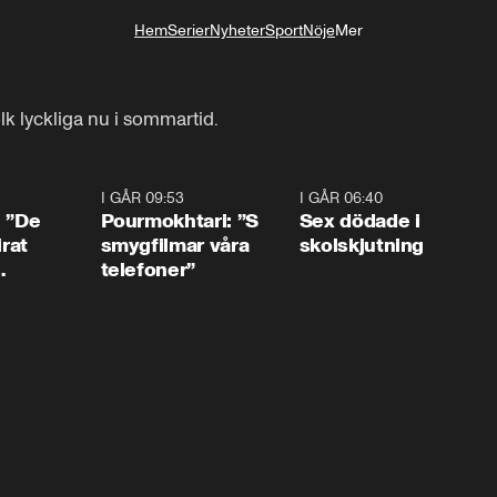
Hem
Serier
Nyheter
Sport
Nöje
Mer
Livsstil
k lyckliga nu i sommartid.
1:54
I GÅR 09:53
1:36
I GÅR 06:40
0:4
: ”De
Pourmokhtari: ”S
Sex dödade i
irat
smygfilmar våra
skolskjutning
telefoner”
ns”