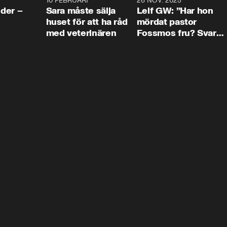
4:24
10 FEBRUARI
4:13
26 NOV. 2025
8:1
der –
Sara måste sälja
Leif GW: ”Har hon
huset för att ha råd
mördat pastor
med veterinären
Fossmos fru? Svar
nej.”