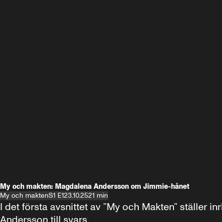
My och makten: Magdalena Andersson om Jimmie-hånet
My och makten
S1 E1
23.10.25
21 min
I det första avsnittet av ”My och Makten” ställe
Andersson till svars.