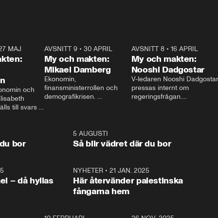
27 MAJ
3:51
AVSNITT 9
•
30 APRIL
24:00
AVSNITT 8
•
16 APRIL
25:1
kten:
My och makten:
My och makten:
Mikael Damberg
Nooshi Dadgostar
on
Ekonomin, 
V-ledaren Nooshi Dadgostar
finansministerrollen och 
pressas internt om 
onomin och 
demografikrisen. 
regeringsfrågan.

lisabeth 
Oppositionen ställs till svars 
I Aftonbladets 
ls till svars 
när Socialdemokraternas 
partiledarutfrågning ”My 
stern gästar 
Mikael Damberg gästar My 
och Makten” sätter hon ner 
My och Makten. 
och Makten. 
foten mot kritikerna:

1:06
5 AUGUSTI
1:0
– Vi ställer upp i val. Ska vi 
 du bor
Så blir vädret där du bor
vara med så sitter vi förstås 
25
1:22
NYHETER
•
21 JAN. 2025
0:5
ael – då hyllas
Här återvänder palestinska
fångarna hem