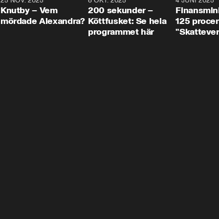
3
25 NOV. 2025
31:05
8 OKT. 2025
4:29
4 JUNI 2025
Knutby – Vem
200 sekunder –
Finansmin
mördade Alexandra?
Köttfusket: Se hela
125 procent
programmet här
"Skattever
viktig uppg