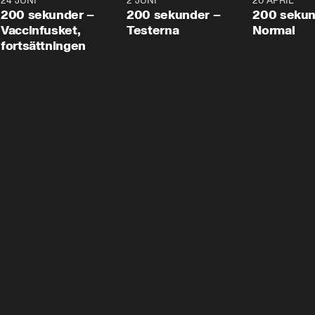
24 JUNI
5:00
2 JUNI
4:23
20 APRIL
200 sekunder –
200 sekunder –
200 sekun
Vaccinfusket,
Testerna
Normal
fortsättningen