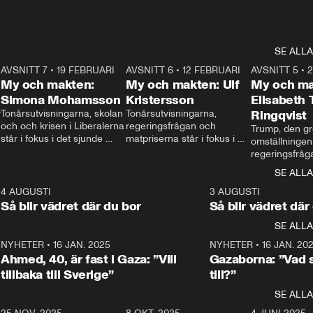
SE ALLA
7
AVSNITT 7
•
19 FEBRUARI
24:30
AVSNITT 6
•
12 FEBRUARI
27:30
AVSNITT 5
•
My och makten:
My och makten: Ulf
My och ma
Simona Mohamsson
Kristersson
Elisabeth
 
Tonårsutvisningarna, skolan 
Tonårsutvisningarna, 
Ringqvist
och och krisen i Liberalerna 
regeringsfrågan och 
Trump, den gr
står i fokus i det sjunde 
matpriserna står i fokus i 
omställningen
avsnittet av ”My och 
det sjätte avsnittet av ”My 
regeringsfråga
makten”. Se när 
och makten”. Se när 
centrum i det 
SE ALLA
Aftonbladets inrikespolitiska 
Aftonbladets inrikespolitiska 
avsnittet av ”
kommentator My 
kommentator My 
6
4 AUGUSTI
1:06
3 AUGUSTI
Makten”. Se nä
Rohwedder ställer 
Rohwedder ställer 
Så blir vädret där du bor
Så blir vädret där
Aftonbladets in
utbildnings- och 
statsminister Ulf Kristersson 
kommentator 
SE ALLA
integrationsminister Simona 
till svars.
Rohwedder stäl
Mohamsson till svars.
Centerpartiets
2
NYHETER
•
16 JAN. 2025
1:01
NYHETER
•
16 JAN. 20
Thand Ring till
Ahmed, 40, är fast i Gaza: ”Vill
Gazaborna: ”Vad s
tillbaka till Sverige”
till?”
SE ALLA