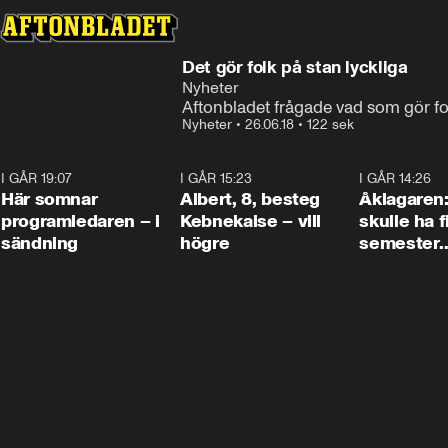
Det gör folk på stan lyckliga
Nyheter
Aftonbladet frågade vad som gör fol
Nyheter
•
26.06.18
•
122 sek
I GÅR 19:07
0:45
I GÅR 15:23
0:54
I GÅR 14:26
Här somnar
Albert, 8, besteg
Åklagaren
programledaren – i
Kebnekaise – vill
skulle ha f
sändning
högre
semester
tillsamma