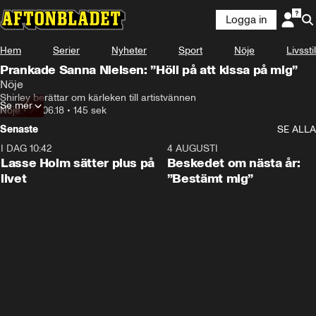
Logga in
Hem
Serier
Nyheter
Sport
Nöje
Livsstil
Prankade Sanna Nielsen: ”Höll på att kissa på mig”
Nöje
Shirley berättar om kärleken till artistvännen
Se mer
Nöje
•
26.06.18
•
145 sek
Senaste
SE ALLA
I DAG 10:42
1:04
4 AUGUSTI
Lasse Holm sätter plus på
Beskedet om nästa år:
livet
”Bestämt mig”