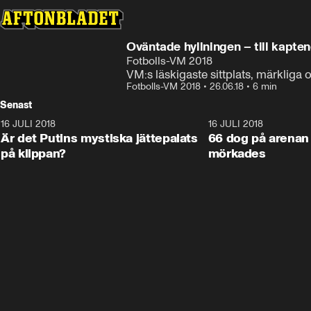
Oväntade hyllningen – till kapten
Fotbolls-VM 2018
VM:s läskigaste sittplats, märkliga
Fotbolls-VM 2018
•
26.06.18
•
6 min
Senast
16 JULI 2018
1:05:59
16 JULI 2018
Är det Putins mystiska jättepalats
66 dog på arenan 
på klippan?
mörkades