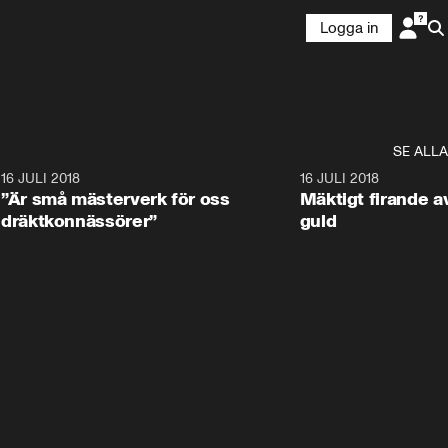
Logga in
SE ALLA
9
16 JULI 2018
1:05:59
16 JULI 2018
”Är små mästerverk för oss
Mäktigt firande a
dräktkonnässörer”
guld