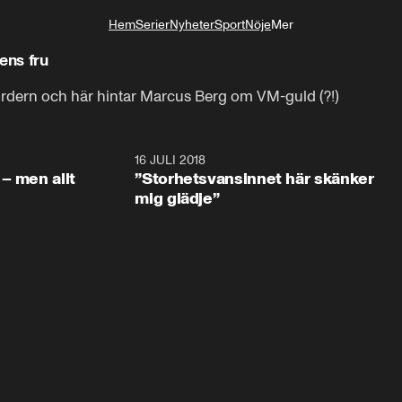
Hem
Serier
Nyheter
Sport
Nöje
Mer
Livsstil
ens fru
 ordern och här hintar Marcus Berg om VM-guld (?!)
1:05:59
16 JULI 2018
1:05:5
– men allt
”Storhetsvansinnet här skänker
mig glädje”