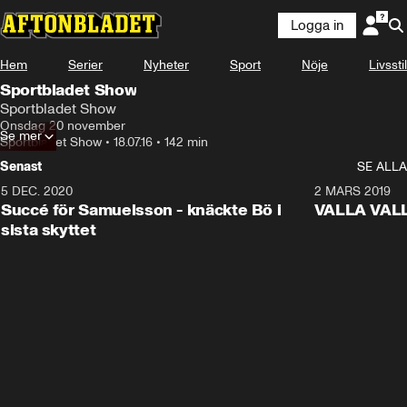
Logga in
Hem
Serier
Nyheter
Sport
Nöje
Livsstil
Sportbladet Show
Sportbladet Show
Onsdag 20 november
Se mer
Sportbladet Show
•
18.07.16
•
142 min
Senast
SE ALLA
5 DEC. 2020
1:01
2 MARS 2019
Succé för Samuelsson - knäckte Bö i
VALLA VALLA:
sista skyttet