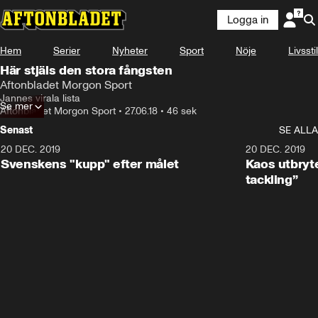
Logga in
Hem
Serier
Nyheter
Sport
Nöje
Livsstil
Här stjäls den stora fångsten
Aftonbladet Morgon Sport
Jannes virala lista
Se mer
Aftonbladet Morgon Sport
•
27.06.18
•
46 sek
Senast
SE ALLA
20 DEC. 2019
0:44
20 DEC. 2019
Svenskens "kupp" efter målet
Kaos utbryte
tackling”