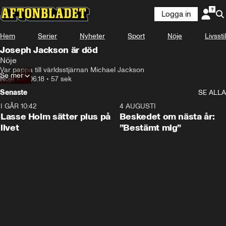
Logga in
Hem
Serier
Nyheter
Sport
Nöje
Livsstil
Joseph Jackson är död
Nöje
Var pappa till världsstjärnan Michael Jackson
Se mer
Nöje
•
27.06.18
•
57 sek
Senaste
SE ALLA
I GÅR 10:42
1:04
4 AUGUSTI
Lasse Holm sätter plus på
Beskedet om nästa år:
livet
”Bestämt mig”