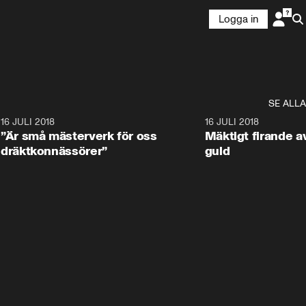
Logga in
SE ALLA
9
16 JULI 2018
1:05:59
16 JULI 2018
”Är små mästerverk för oss
Mäktigt firande a
dräktkonnässörer”
guld