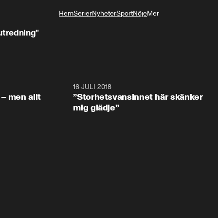
Hem
Serier
Nyheter
Sport
Nöje
Mer
Livsstil
utredning"
1:05:59
16 JULI 2018
1:05:5
– men allt
”Storhetsvansinnet här skänker
mig glädje”