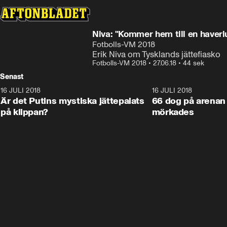
Niva: "Kommer hem till en haveri
Fotbolls-VM 2018
Erik Niva om Tysklands jättefiasko
Fotbolls-VM 2018
•
27.06.18
•
44 sek
Senast
16 JULI 2018
1:05:59
16 JULI 2018
Är det Putins mystiska jättepalats
66 dog på arenan 
på klippan?
mörkades