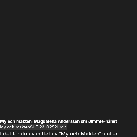
My och makten: Magdalena Andersson om Jimmie-hånet
My och makten
S1 E1
23.10.25
21 min
I det första avsnittet av ”My och Makten” ställer 