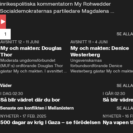
inrikespolitiska kommentatorn My Rohwedder 
Socialdemokraternas partiledare Magdalena 
Andersson till svars.
1
SE ALLA
AVSNITT 12
•
11 JUNI
26:27
AVSNITT 11
•
4 JUNI
2
My och makten: Douglas
My och makten: Denice
Thor
Westerberg
Moderata ungdomsförbundet 
Ungsvenskarnas 
(MUF:s) ordförande Douglas Thor 
förbundsordförande Denice 
gästar My och makten. I avsnittet 
Westerberg gästar My och makten.
diskuteras tonårsutvisningarna och 
avsnittet diskuteras migrationsfrå
hur Moderaterna ska locka väljare till 
och hur SD ska locka kvinnliga 
Väder
SE ALLA
valet i höst. 
väljare. 
I DAG 02:30
1:06
I GÅR 02:30
Så blir vädret där du bor
Så blir vädr
Senaste om konflikten i Mellanöstern
SE ALLA
NYHETER
•
17 FEB. 2025
0:45
NYHETER
•
16 F
500 dagar av krig i Gaza – se förödelsen
Nya vapen ti