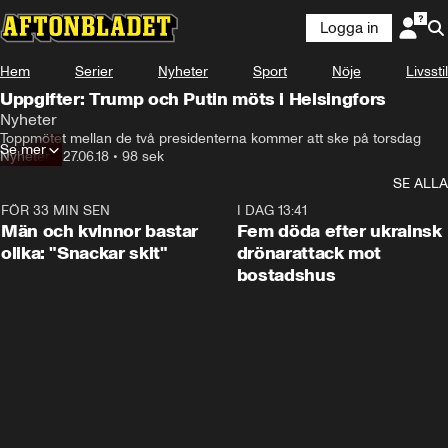
Logga in
Hem
Serier
Nyheter
Sport
Nöje
Livsstil
Uppgifter: Trump och Putin möts i Helsingfors
Nyheter
Toppmötet mellan de två presidenterna kommer att ske på torsdag
Se mer
Nyheter
•
27.06.18
•
98 sek
SE ALLA
FÖR 33 MIN SEN
1:11
I DAG 13:41
Män och kvinnor bastar
Fem döda efter ukrainsk
olika: "Snackar skit"
drönarattack mot
bostadshus