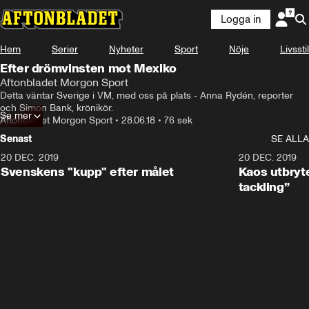
Logga in
Hem
Serier
Nyheter
Sport
Nöje
Livsstil
Efter drömvinsten mot Mexiko
Aftonbladet Morgon Sport
Detta väntar Sverige i VM, med oss på plats - Anna Rydén, reporter 
och Simon Bank, krönikör.
Se mer
Aftonbladet Morgon Sport
•
28.06.18
•
76 sek
Senast
SE ALLA
20 DEC. 2019
0:44
20 DEC. 2019
Svenskens "kupp" efter målet
Kaos utbryte
tackling”