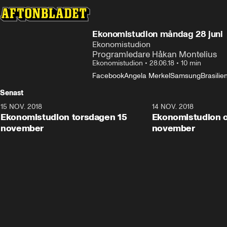
Ekonomistudion måndag 28 juni
Ekonomistudion
Programledare Håkan Montelius
Ekonomistudion
•
28.06.18
•
10 min
Facebook
Angela Merkel
Samsung
Brasilie
Senast
15 NOV. 2018
10:48
14 NOV. 2018
Ekonomistudion torsdagen 15
Ekonomistudion 
november
november