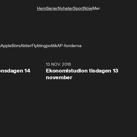
Hem
Serier
Nyheter
Sport
Nöje
Mer
Livsstil
n
Apple
Börs
Aktier
Flyktingpolitik
AP-fonderna
10:19
13 NOV. 2018
9:0
onsdagen 14
Ekonomistudion tisdagen 13
november