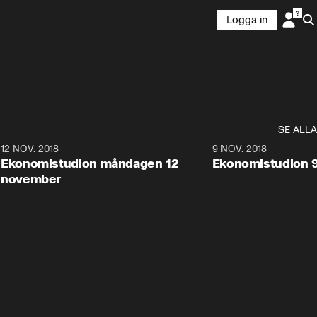
Logga in
SE ALLA
0
12 NOV. 2018
9:20
9 NOV. 2018
Ekonomistudion måndagen 12
Ekonomistudion 
november