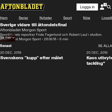
Logga in
Hem
Serier
Nyheter
Sport
Nöje
Livsstil
Sverige vidare till åttondelsfinal
Aftonbladet Morgon Sport
Sportbladets reportrar Frida Fagerlund och Robert Laul i studion.
Se mer
Aftonbladet Morgon Sport
•
28.06.18
•
6 min
Senast
SE ALLA
20 DEC. 2019
0:44
20 DEC. 2019
Svenskens "kupp" efter målet
Kaos utbryte
tackling”