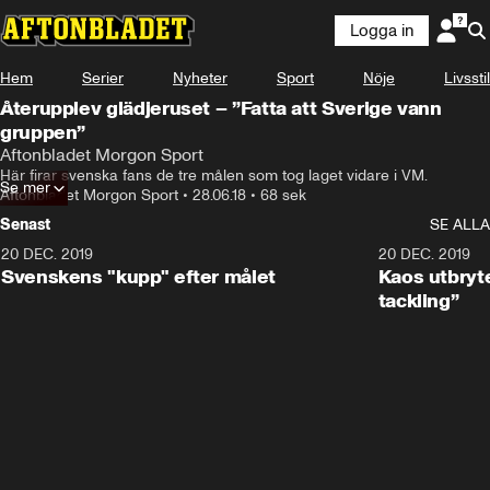
Logga in
Hem
Serier
Nyheter
Sport
Nöje
Livsstil
Återupplev glädjeruset – ”Fatta att Sverige vann
gruppen”
Aftonbladet Morgon Sport
Här firar svenska fans de tre målen som tog laget vidare i VM.
Se mer
Aftonbladet Morgon Sport
•
28.06.18
•
68 sek
Senast
SE ALLA
20 DEC. 2019
0:44
20 DEC. 2019
Svenskens "kupp" efter målet
Kaos utbryte
tackling”