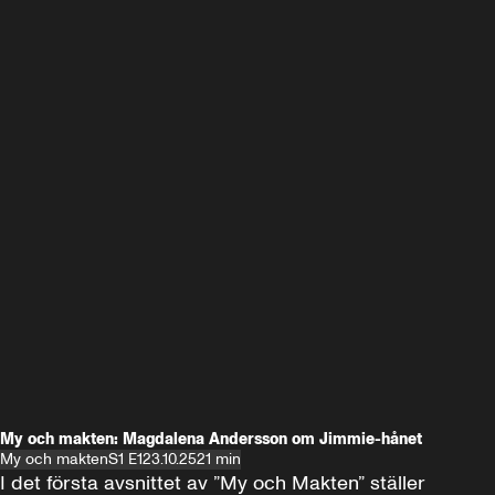
My och makten: Magdalena Andersson om Jimmie-hånet
My och makten
S1 E1
23.10.25
21 min
I det första avsnittet av ”My och Makten” ställer 