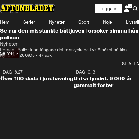
Logga in
Hem
Serier
Nyheter
Sport
Nöje
Livsstil
Se när den misstänkte båttjuven försöker simma från
polisen
Nyheter
Polisen i Sollentuna fångade det misslyckade flykförsöket på film
Se mer
Nyheter
•
28.06.18
•
47 sek
SE ALLA
I DAG 18:27
0:31
I DAG 16:13
Över 100 döda i jordbävning
Unika fyndet: 9 000 år
gammalt foster