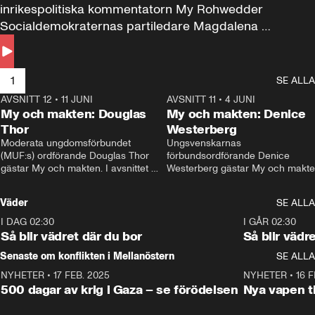
inrikespolitiska kommentatorn My Rohwedder 
Socialdemokraternas partiledare Magdalena 
Andersson till svars.
1
SE ALLA
AVSNITT 12
•
11 JUNI
26:27
AVSNITT 11
•
4 JUNI
2
My och makten: Douglas
My och makten: Denice
Thor
Westerberg
Moderata ungdomsförbundet 
Ungsvenskarnas 
(MUF:s) ordförande Douglas Thor 
förbundsordförande Denice 
gästar My och makten. I avsnittet 
Westerberg gästar My och makten.
diskuteras tonårsutvisningarna och 
avsnittet diskuteras migrationsfrå
hur Moderaterna ska locka väljare till 
och hur SD ska locka kvinnliga 
Väder
SE ALLA
valet i höst. 
väljare. 
I DAG 02:30
1:06
I GÅR 02:30
Så blir vädret där du bor
Så blir vädr
Senaste om konflikten i Mellanöstern
SE ALLA
NYHETER
•
17 FEB. 2025
0:45
NYHETER
•
16 F
500 dagar av krig i Gaza – se förödelsen
Nya vapen ti