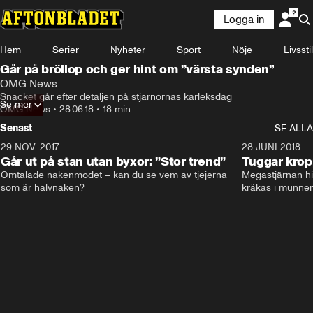
Logga in
Hem
Serier
Nyheter
Sport
Nöje
Livsstil
Går på bröllop och ger hint om ”värsta synden”
OMG News
Snacket går efter detaljen på stjärnornas kärleksdag
Se mer
OMG News
•
28.06.18
•
18 min
Senast
SE ALLA
29 NOV. 2017
14:21
28 JUNI 2018
Går ut på stan utan byxor: ”Stor trend”
Tuggar kro
Omtalade nakenmodet – kan du se vem av tjejerna 
Megastjärnan hit
som är halvnaken?
kräkas i munnen