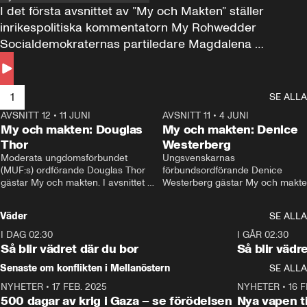
I det första avsnittet av ”My och Makten” ställer 
inrikespolitiska kommentatorn My Rohwedder 
Socialdemokraternas partiledare Magdalena 
Andersson till svars.
1
SE ALLA
AVSNITT 12
•
11 JUNI
26:27
AVSNITT 11
•
4 JUNI
2
My och makten: Douglas
My och makten: Denice
Thor
Westerberg
Moderata ungdomsförbundet 
Ungsvenskarnas 
(MUF:s) ordförande Douglas Thor 
förbundsordförande Denice 
gästar My och makten. I avsnittet 
Westerberg gästar My och makten.
diskuteras tonårsutvisningarna och 
avsnittet diskuteras migrationsfrå
hur Moderaterna ska locka väljare till 
och hur SD ska locka kvinnliga 
Väder
SE ALLA
valet i höst. 
väljare. 
I DAG 02:30
1:06
I GÅR 02:30
Så blir vädret där du bor
Så blir vädr
Senaste om konflikten i Mellanöstern
SE ALLA
NYHETER
•
17 FEB. 2025
0:45
NYHETER
•
16 F
500 dagar av krig i Gaza – se förödelsen
Nya vapen ti