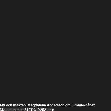
My och makten: Magdalena Andersson om Jimmie-hånet
My och makten
S1 E1
23.10.25
21 min