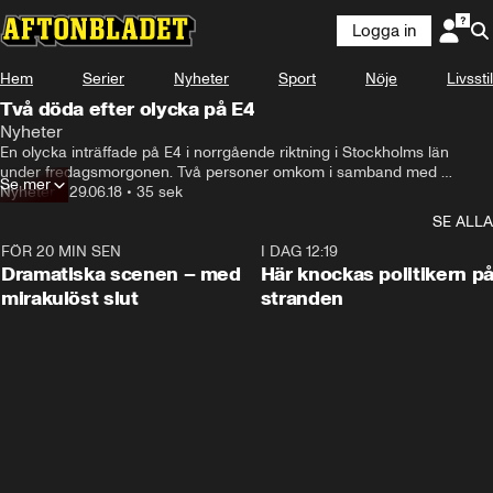
Logga in
Hem
Serier
Nyheter
Sport
Nöje
Livsstil
Två döda efter olycka på E4
Nyheter
En olycka inträffade på E4 i norrgående riktning i Stockholms län 
under fredagsmorgonen. Två personer omkom i samband med 
Se mer
olyckan. En tredje vårdas på sjukhus med livshotande skador
Nyheter
•
29.06.18
•
35 sek
SE ALLA
FÖR 20 MIN SEN
0:42
I DAG 12:19
Dramatiska scenen – med
Här knockas politikern p
mirakulöst slut
stranden