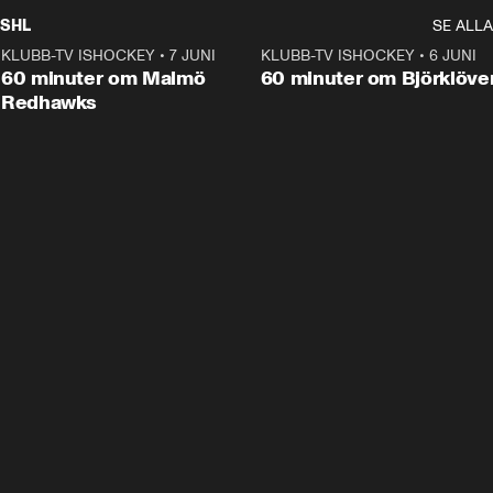
SHL
SE ALLA
KLUBB-TV ISHOCKEY
•
7 JUNI
1:02:53
KLUBB-TV ISHOCKEY
•
6 JUNI
1:0
Plus
60 minuter om Malmö
60 minuter om Björklöve
Redhawks