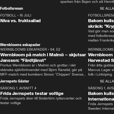
sparken från Bajen och att Henrik
Rydström tar över
Fotbollsresan
SE ALLA
FOTBOLL
•
16 JULI
0:44
FOTBOLLSRES
Niva vs. fruktsallad
Bakom kulis
skräck: ”Kry
Vad gör man som
med fotbollsres
Wernblooms eskapader
WERNBLOOMS ESKAPADER
•
S4, E2
38:23
WERNBLOOMS 
Wernbloom på match i Malmö – skjutsar
Wernbloom 
Jansson: ”Färdtjänst”
Harvestad 
Pontus Wernbloom är i Malmö och grottar i det 
Från åtta gubbar 
skånska självförtroendet med Björn Ranelid, går på 
Marcus Lager sta
MFF-match med komikern Simon ”Chippen” Svensson 
folk i Linköping
och hjälper skadade stjärnbacken Pontus Jansson 
och Wernbloom kl
Jernspets Gästar
SE ALLA
hem. 
SÄSONG 1, AVSNITT 4
13:37
SÄSONG 1, AVS
Frida Jernspets testar voltige
Bakom kuli
Frida Jernspets åker till Södertörn ryttarcenter och 
Internation
testar voltige
Frida Jernspets 
Sweden Interna