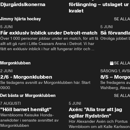
Djurgårdsikonerna
förlängning – utslaget ur
kvalet
Jimmy hjärta hockey
SE ALLA
5 JUNI
11:14
5 JUNI
Får exklusiv inblick under Detroit-match
Så förvandl
Över 1 000 personer jobbar under en match, för att få 
Otroliga jobbet
allt att gå runt i Little Ceasars Arena i Detroit. Vi har 
fått en exklusiv inblick i hur allt fungerar inför och 
under match i världens bästa hockeyliga
Morgonklubben
SE ALLA
2 JUNI
SÄSONG 1, AVSN
2/6 - Morgonklubben
8/5 – Morg
Se tisdagens avsnitt av Morgonklubben här. Start 
Se fredagens av
09.00. 
Det bästa ur Morgonklubben
SE ALLA
7 AUGUSTI
1:14
5 JUNI
”Höll barnet hemligt”
Axén: ”Alla tror att jag
Wernblooms Keisuke Honda-
ogillar Rydström”
anekdoter i senaste avsnittet av 
Hör Alexander Axén och Pontus 
Morgonklubben
Wernbloom om att Kalle Karlsson 