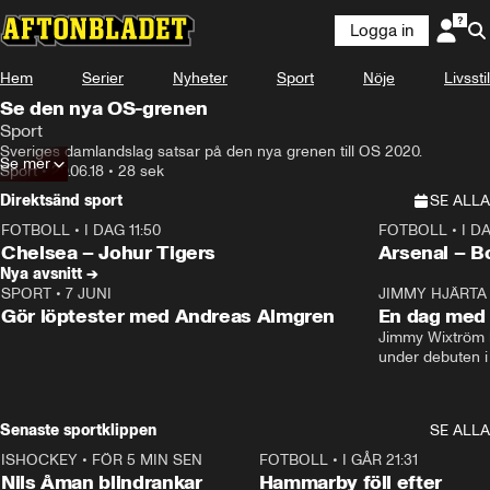
Logga in
Hem
Serier
Nyheter
Sport
Nöje
Livsstil
Se den nya OS-grenen
Sport
Sveriges damlandslag satsar på den nya grenen till OS 2020.
Se mer
Sport
•
29.06.18
•
28 sek
Direktsänd sport
SE ALLA
FOTBOLL
•
I DAG 11:50
FOTBOLL
•
I D
Plus
Plus
Chelsea – Johur Tigers
Arsenal – B
Nya avsnitt →
SPORT
•
7 JUNI
16:36
JIMMY HJÄRTA
Gör löptester med Andreas Almgren
En dag med 
Jimmy Wixtröm 
under debuten i
Senaste sportklippen
SE ALLA
ISHOCKEY
•
FÖR 5 MIN SEN
1:08
FOTBOLL
•
I GÅR 21:31
Nils Åman blindrankar
Hammarby föll efter