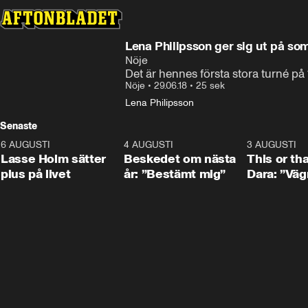
Lena Philipsson ger sig ut på s
Nöje
Det är hennes första stora turné på 
Nöje
•
29.06.18
•
25 sek
Lena Philipsson
Senaste
6 AUGUSTI
1:04
4 AUGUSTI
0:24
3 AUGUSTI
Lasse Holm sätter
Beskedet om nästa
This or th
plus på livet
år: ”Bestämt mig”
Dara: ”Väg