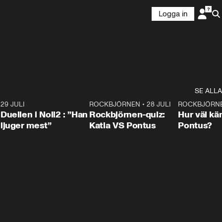
Logga in
SE ALLA
9
29 JULI
0:47
ROCKBJÖRNEN
•
28 JULI
0:15
ROCKBJÖRN
Duellen i Noll2 : ”Han
Rockbjörnen-quiz:
Hur väl kä
ljuger mest”
Katia VS Pontus
Pontus?