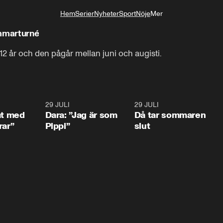
Hem
Serier
Nyheter
Sport
Nöje
Mer
Livsstil
ommarturné
12 år och den pågår mellan juni och augisti.
1:02
29 JULI
0:41
29 JULI
0:3
at med
Dara: ”Jag är som
Då tar sommaren
rar”
Pippi”
slut