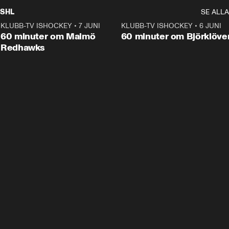
SHL
SE ALLA
KLUBB-TV ISHOCKEY
•
7 JUNI
1:02:53
KLUBB-TV ISHOCKEY
•
6 JUNI
1:0
Plus
60 minuter om Malmö
60 minuter om Björklöve
Redhawks