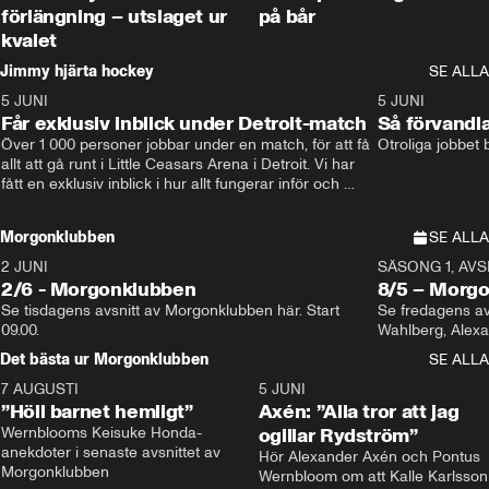
förlängning – utslaget ur
på bår
kvalet
Jimmy hjärta hockey
SE ALLA
5 JUNI
11:14
5 JUNI
Får exklusiv inblick under Detroit-match
Så förvandl
Över 1 000 personer jobbar under en match, för att få 
Otroliga jobbet
allt att gå runt i Little Ceasars Arena i Detroit. Vi har 
fått en exklusiv inblick i hur allt fungerar inför och 
under match i världens bästa hockeyliga
Morgonklubben
SE ALLA
2 JUNI
SÄSONG 1, AVSN
2/6 - Morgonklubben
8/5 – Morg
Se tisdagens avsnitt av Morgonklubben här. Start 
Se fredagens av
09.00. 
Det bästa ur Morgonklubben
SE ALLA
7 AUGUSTI
1:14
5 JUNI
”Höll barnet hemligt”
Axén: ”Alla tror att jag
Wernblooms Keisuke Honda-
ogillar Rydström”
anekdoter i senaste avsnittet av 
Hör Alexander Axén och Pontus 
Morgonklubben
Wernbloom om att Kalle Karlsson 