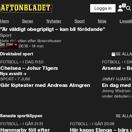
Logga in
Hem
Serier
Nyheter
Sport
Nöje
Livsstil
”Är väldigt obegripligt – kan bli förödande”
Sport
Heta debatten efter lånecirkusen
Se mer
Sport
•
29.06.18
•
14 min
Direktsänd sport
SE ALLA
FOTBOLL
•
I DAG 11:50
FOTBOLL
•
I D
Plus
Plus
Chelsea – Johur Tigers
Arsenal – B
Nya avsnitt →
SPORT
•
7 JUNI
16:36
JIMMY HJÄRTA
Gör löptester med Andreas Almgren
En dag med 
Jimmy Wixtröm 
under debuten i
Senaste sportklippen
SE ALLA
FOTBOLL
•
I GÅR 21:31
1:28
FOTBOLL
•
I GÅR 20:08
Hammarby föll efter
Här kapas Elanga – bärs 