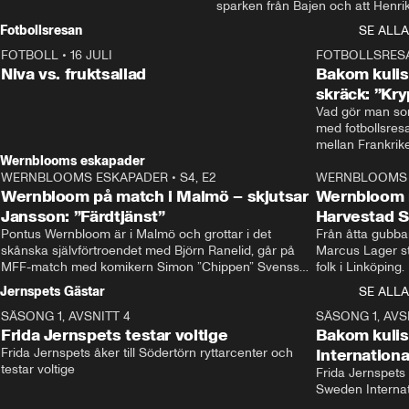
sparken från Bajen och att Henrik
Rydström tar över
Fotbollsresan
SE ALLA
FOTBOLL
•
16 JULI
0:44
FOTBOLLSRES
Niva vs. fruktsallad
Bakom kulis
skräck: ”Kry
Vad gör man som
med fotbollsres
Wernblooms eskapader
WERNBLOOMS ESKAPADER
•
S4, E2
38:23
WERNBLOOMS 
Wernbloom på match i Malmö – skjutsar
Wernbloom 
Jansson: ”Färdtjänst”
Harvestad 
Pontus Wernbloom är i Malmö och grottar i det 
Från åtta gubbar 
skånska självförtroendet med Björn Ranelid, går på 
Marcus Lager sta
MFF-match med komikern Simon ”Chippen” Svensson 
folk i Linköping
och hjälper skadade stjärnbacken Pontus Jansson 
och Wernbloom kl
Jernspets Gästar
SE ALLA
hem. 
SÄSONG 1, AVSNITT 4
13:37
SÄSONG 1, AVS
Frida Jernspets testar voltige
Bakom kuli
Frida Jernspets åker till Södertörn ryttarcenter och 
Internation
testar voltige
Frida Jernspets 
Sweden Interna