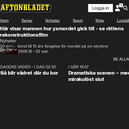
Logga in
Hem
Serier
Nyheter
Sport
Nöje
Livsstil
Här visar mannen hur yxmordet gick till - se rättens
rekonstruktionsfilm
Nyheter
30-åring dömd till 15 års fängelse för mordet på sin styvbror
Se mer
Nyheter
•
29.06.18
•
62 sek
SE ALLA
DAGENS VÄDER
•
I DAG 02:30
1:06
I GÅR 19:07
Så blir vädret där du bor
Dramatiska scenen – me
mirakulöst slut