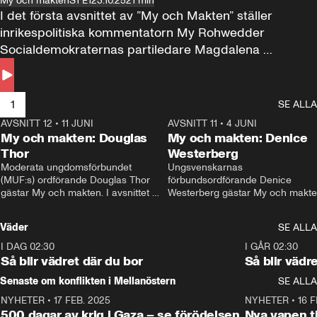
My och makten
S1 E1
23.10.25
21 min
I det första avsnittet av ”My och Makten” ställer 
inrikespolitiska kommentatorn My Rohwedder 
Socialdemokraternas partiledare Magdalena 
Andersson till svars.
1
SE ALLA
AVSNITT 12
•
11 JUNI
26:27
AVSNITT 11
•
4 JUNI
2
My och makten: Douglas
My och makten: Denice
Thor
Westerberg
Moderata ungdomsförbundet 
Ungsvenskarnas 
(MUF:s) ordförande Douglas Thor 
förbundsordförande Denice 
gästar My och makten. I avsnittet 
Westerberg gästar My och makten.
diskuteras tonårsutvisningarna och 
avsnittet diskuteras migrationsfrå
hur Moderaterna ska locka väljare till 
och hur SD ska locka kvinnliga 
Väder
SE ALLA
valet i höst. 
väljare. 
I DAG 02:30
1:06
I GÅR 02:30
Så blir vädret där du bor
Så blir vädr
Senaste om konflikten i Mellanöstern
SE ALLA
NYHETER
•
17 FEB. 2025
0:45
NYHETER
•
16 F
500 dagar av krig i Gaza – se förödelsen
Nya vapen ti