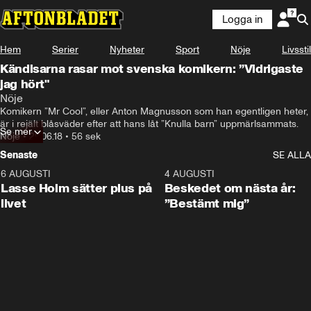
Logga in
Hem
Serier
Nyheter
Sport
Nöje
Livsstil
Kändisarna rasar mot svenska komikern: ”Vidrigaste
jag hört"
Nöje
Komikern ”Mr Cool”, eller Anton Magnusson som han egentligen heter, 
är i rejält blåsväder efter att hans låt ”Knulla barn” uppmärlsammats.
Se mer
Nöje
•
29.06.18
•
56 sek
Senaste
SE ALLA
6 AUGUSTI
1:04
4 AUGUSTI
Lasse Holm sätter plus på
Beskedet om nästa år:
livet
”Bestämt mig”