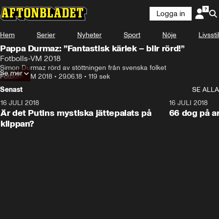
Logga in
Hem
Serier
Nyheter
Sport
Nöje
Livsstil
Pappa Durmaz: ”Fantastisk kärlek – blir rörd!”
Fotbolls-VM 2018
Simon Durmaz rörd av stöttningen från svenska folket
Se mer
Fotbolls-VM 2018
•
29.06.18
•
119 sek
Senast
SE ALLA
16 JULI 2018
1:05:59
16 JULI 2018
Är det Putins mystiska jättepalats på
66 dog på a
klippan?