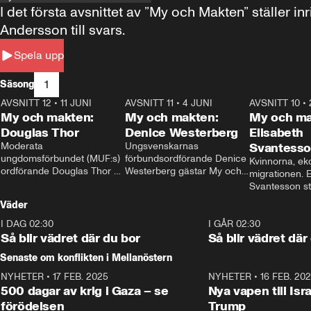
I det första avsnittet av ”My och Makten” ställe
Andersson till svars.
Spela upp
1
Säsong
AVSNITT 12
•
11 JUNI
26:27
AVSNITT 11
•
4 JUNI
23:40
AVSNITT 10
•
My och makten:
My och makten:
My och ma
Douglas Thor
Denice Westerberg
Elisabeth
Moderata 
Ungsvenskarnas 
Svantess
ungdomsförbundet (MUF:s) 
förbundsordförande Denice 
Kvinnorna, ek
ordförande Douglas Thor 
Westerberg gästar My och 
migrationen. E
gästar My och makten. I 
makten. I avsnittet 
Svantesson stäl
avsnittet diskuteras 
diskuteras migrationsfrågan 
när finansmini
Väder
tonårsutvisningarna och hur 
och hur SD ska locka 
Moderaterna ska locka 
kvinnliga väljare. 
I DAG 02:30
1:06
I GÅR 02:30
väljare till valet i höst. 
Så blir vädret där du bor
Så blir vädret där
Senaste om konflikten i Mellanöstern
NYHETER
•
17 FEB. 2025
0:45
NYHETER
•
16 FEB. 20
500 dagar av krig i Gaza – se
Nya vapen till Isr
förödelsen
Trump