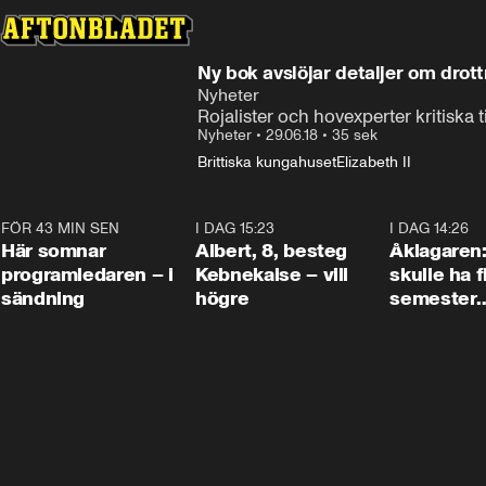
Ny bok avslöjar detaljer om drott
Nyheter
Rojalister och hovexperter kritiska t
Nyheter
•
29.06.18
•
35 sek
Brittiska kungahuset
Elizabeth II
FÖR 43 MIN SEN
0:45
I DAG 15:23
0:54
I DAG 14:26
Här somnar
Albert, 8, besteg
Åklagaren
programledaren – i
Kebnekaise – vill
skulle ha f
sändning
högre
semester
tillsamma