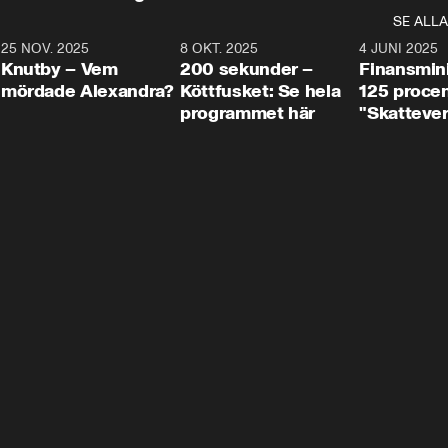
SE ALLA
3
25 NOV. 2025
31:05
8 OKT. 2025
4:29
4 JUNI 2025
Knutby – Vem
200 sekunder –
Finansmin
mördade Alexandra?
Köttfusket: Se hela
125 procent
programmet här
"Skattever
viktig uppg