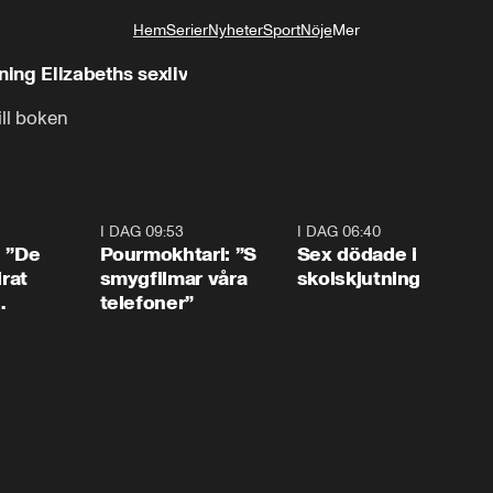
Hem
Serier
Nyheter
Sport
Nöje
Mer
Livsstil
ning Elizabeths sexliv
ill boken
1:54
I DAG 09:53
1:36
I DAG 06:40
0:4
: ”De
Pourmokhtari: ”S
Sex dödade i
irat
smygfilmar våra
skolskjutning
telefoner”
ns”