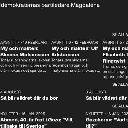
aldemokraternas partiledare Magdalena 
SE ALLA
7
AVSNITT 7
•
19 FEBRUARI
24:30
AVSNITT 6
•
12 FEBRUARI
27:30
AVSNITT 5
•
My och makten:
My och makten: Ulf
My och ma
Simona Mohamsson
Kristersson
Elisabeth
 
Tonårsutvisningarna, skolan 
Tonårsutvisningarna, 
Ringqvist
och och krisen i Liberalerna 
regeringsfrågan och 
Trump, den gr
står i fokus i det sjunde 
matpriserna står i fokus i 
omställningen
avsnittet av ”My och 
det sjätte avsnittet av ”My 
regeringsfråga
makten”. Se när 
och makten”. Se när 
centrum i det 
SE ALLA
Aftonbladets inrikespolitiska 
Aftonbladets inrikespolitiska 
avsnittet av ”
kommentator My 
kommentator My 
6
4 AUGUSTI
1:06
3 AUGUSTI
Makten”. Se nä
Rohwedder ställer 
Rohwedder ställer 
Så blir vädret där du bor
Så blir vädret där
Aftonbladets in
utbildnings- och 
statsminister Ulf Kristersson 
kommentator 
SE ALLA
integrationsminister Simona 
till svars.
Rohwedder stäl
Mohamsson till svars.
Centerpartiets
2
NYHETER
•
16 JAN. 2025
1:01
NYHETER
•
16 JAN. 20
Thand Ring till
Ahmed, 40, är fast i Gaza: ”Vill
Gazaborna: ”Vad s
tillbaka till Sverige”
till?”