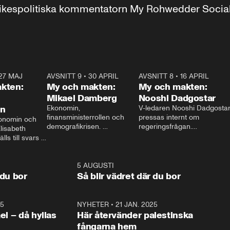
r inrikespolitiska kommentatorn My Rohwedder Soci
27 MAJ
3:51
AVSNITT 9
•
30 APRIL
24:00
AVSNITT 8
•
16 APRIL
25:1
kten:
My och makten:
My och makten:
Mikael Damberg
Nooshi Dadgostar
on
Ekonomin, 
V-ledaren Nooshi Dadgostar
finansministerrollen och 
pressas internt om 
onomin och 
demografikrisen. 
regeringsfrågan.

lisabeth 
Oppositionen ställs till svars 
I Aftonbladets 
ls till svars 
när Socialdemokraternas 
partiledarutfrågning ”My 
stern gästar 
Mikael Damberg gästar My 
och Makten” sätter hon ner 
My och Makten. 
och Makten. 
foten mot kritikerna:

1:06
5 AUGUSTI
1:0
– Vi ställer upp i val. Ska vi 
 du bor
Så blir vädret där du bor
vara med så sitter vi förstås 
25
1:22
NYHETER
•
21 JAN. 2025
0:5
ael – då hyllas
Här återvänder palestinska
fångarna hem