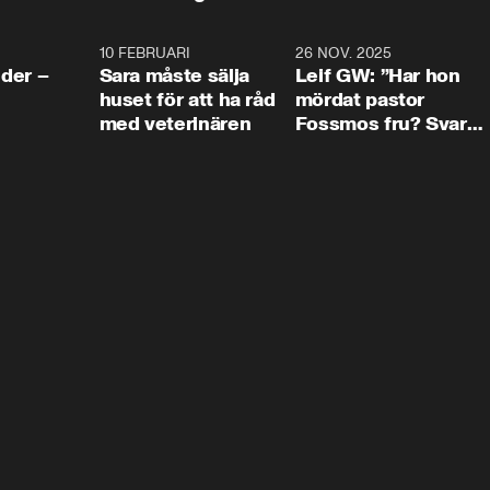
4:24
10 FEBRUARI
4:13
26 NOV. 2025
8:1
der –
Sara måste sälja
Leif GW: ”Har hon
huset för att ha råd
mördat pastor
med veterinären
Fossmos fru? Svar
nej.”