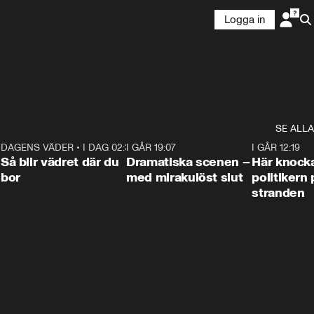
Logga in
SE ALLA
7
DAGENS VÄDER
•
I DAG 02:30
1:06
I GÅR 19:07
0:42
I GÅR 12:19
Så blir vädret där du
Dramatiska scenen –
Här knock
bor
med mirakulöst slut
politikern 
stranden