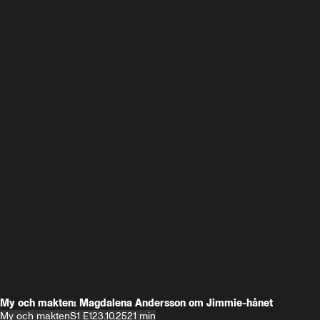
My och makten: Magdalena Andersson om Jimmie-hånet
My och makten
S1 E1
23.10.25
21 min