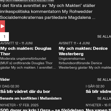
My och makten
S1 E1
23.10.25
21 min
I det första avsnittet av ”My och Makten” ställer 
inrikespolitiska kommentatorn My Rohwedder 
Socialdemokraternas partiledare Magdalena 
Andersson till svars.
1
SE ALLA
AVSNITT 12
•
11 JUNI
26:27
AVSNITT 11
•
4 JUNI
2
My och makten: Douglas
My och makten: Denice
Thor
Westerberg
Moderata ungdomsförbundet 
Ungsvenskarnas 
(MUF:s) ordförande Douglas Thor 
förbundsordförande Denice 
gästar My och makten. I avsnittet 
Westerberg gästar My och makten.
diskuteras tonårsutvisningarna och 
avsnittet diskuteras migrationsfrå
hur Moderaterna ska locka väljare till 
och hur SD ska locka kvinnliga 
Väder
SE ALLA
valet i höst. 
väljare. 
I DAG 02:30
1:06
I GÅR 02:30
Så blir vädret där du bor
Så blir vädr
Senaste om konflikten i Mellanöstern
SE ALLA
NYHETER
•
17 FEB. 2025
0:45
NYHETER
•
16 F
500 dagar av krig i Gaza – se förödelsen
Nya vapen ti