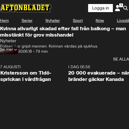
Logga in
Hem
Serier
Nyheter
Sport
Nöje
Livsstil
Kvinna allvarligt skadad efter fall från balkong – man
misstänkt för grov misshandel
Nyheter
Polisen har gripit mannen. Kvinnan vårdas på sjukhus.
Se mer
Nyheter
•
30.06.18
•
79 min
SE ALLA
7 AUGUSTI
0:42
I DAG 05:56
Kristersson om Tidö-
20 000 evakuerade – nä
sprickan i vårdfrågan
bränder gäckar Kanada