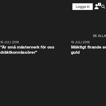
Logga in
SE ALLA
9
16 JULI 2018
1:05:59
16 JULI 2018
”Är små mästerverk för oss
Mäktigt firande a
dräktkonnässörer”
guld