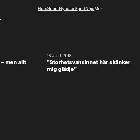
Hem
Serier
Nyheter
Sport
Nöje
Mer
Livsstil
"
1:05:59
16 JULI 2018
1:05:5
– men allt
”Storhetsvansinnet här skänker
mig glädje”