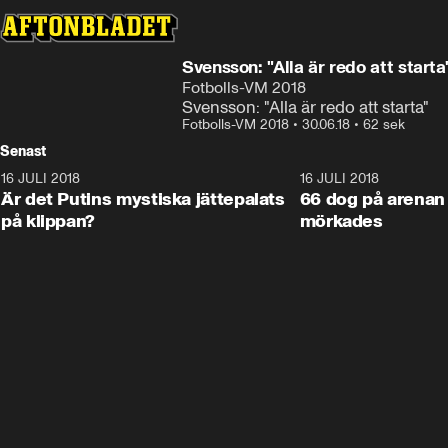
Svensson: "Alla är redo att starta
Fotbolls-VM 2018
Svensson: "Alla är redo att starta"
Fotbolls-VM 2018
•
30.06.18
•
62 sek
Senast
16 JULI 2018
1:05:59
16 JULI 2018
Är det Putins mystiska jättepalats
66 dog på arenan 
på klippan?
mörkades