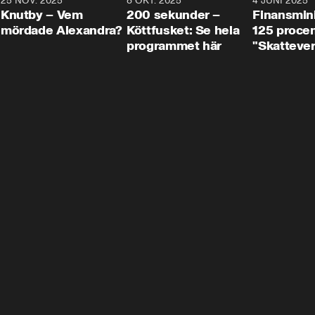
3
25 NOV. 2025
31:05
8 OKT. 2025
4:29
4 JUNI 2025
Knutby – Vem
200 sekunder –
Finansmin
mördade Alexandra?
Köttfusket: Se hela
125 procent
programmet här
"Skattever
viktig uppg