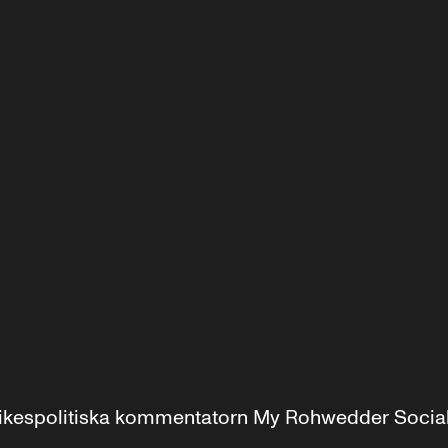
r inrikespolitiska kommentatorn My Rohwedder Soci