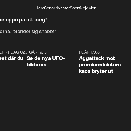
Hem
Serier
Nyheter
Sport
Nöje
Mer
Livsstil
er uppe på ett berg”
rna: "Sprider sig snabbt"
ER
•
I DAG 02:30
1:06
I GÅR 19:15
0:36
I GÅR 17:08
0:3
ret där du
Se de nya UFO-
Äggattack mot
bilderna
premiärministern –
kaos bryter ut