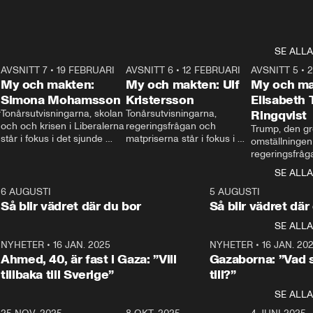
SE ALLA
7
AVSNITT 7
•
19 FEBRUARI
24:30
AVSNITT 6
•
12 FEBRUARI
27:30
AVSNITT 5
•
My och makten:
My och makten: Ulf
My och ma
Simona Mohamsson
Kristersson
Elisabeth
 
Tonårsutvisningarna, skolan 
Tonårsutvisningarna, 
Ringqvist
och och krisen i Liberalerna 
regeringsfrågan och 
Trump, den gr
står i fokus i det sjunde 
matpriserna står i fokus i 
omställningen
avsnittet av ”My och 
det sjätte avsnittet av ”My 
regeringsfråga
makten”. Se när 
och makten”. Se när 
centrum i det 
SE ALLA
Aftonbladets inrikespolitiska 
Aftonbladets inrikespolitiska 
avsnittet av ”
kommentator My 
kommentator My 
6
6 AUGUSTI
1:06
5 AUGUSTI
Makten”. Se nä
Rohwedder ställer 
Rohwedder ställer 
Så blir vädret där du bor
Så blir vädret där
Aftonbladets in
utbildnings- och 
statsminister Ulf Kristersson 
kommentator 
SE ALLA
integrationsminister Simona 
till svars.
Rohwedder stäl
Mohamsson till svars.
Centerpartiets
2
NYHETER
•
16 JAN. 2025
1:01
NYHETER
•
16 JAN. 20
Thand Ring till
Ahmed, 40, är fast i Gaza: ”Vill
Gazaborna: ”Vad s
tillbaka till Sverige”
till?”
SE ALLA