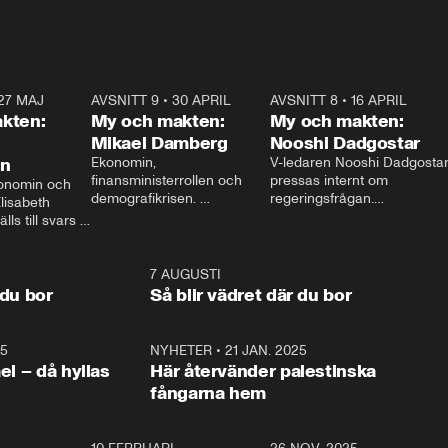
27 MAJ
3:51
AVSNITT 9
•
30 APRIL
24:00
AVSNITT 8
•
16 APRIL
25:1
kten:
My och makten:
My och makten:
Mikael Damberg
Nooshi Dadgostar
on
Ekonomin, 
V-ledaren Nooshi Dadgostar
finansministerrollen och 
pressas internt om 
onomin och 
demografikrisen. 
regeringsfrågan.

lisabeth 
Oppositionen ställs till svars 
I Aftonbladets 
ls till svars 
när Socialdemokraternas 
partiledarutfrågning ”My 
stern gästar 
Mikael Damberg gästar My 
och Makten” sätter hon ner 
My och Makten. 
och Makten. 
foten mot kritikerna:

1:06
7 AUGUSTI
1:0
– Vi ställer upp i val. Ska vi 
 du bor
Så blir vädret där du bor
vara med så sitter vi förstås 
25
1:22
NYHETER
•
21 JAN. 2025
0:5
ael – då hyllas
Här återvänder palestinska
fångarna hem