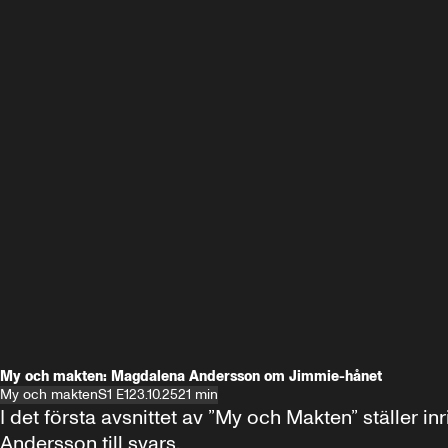
My och makten: Magdalena Andersson om Jimmie-hånet
My och makten
S1 E1
23.10.25
21 min
I det första avsnittet av ”My och Makten” ställe
Andersson till svars.