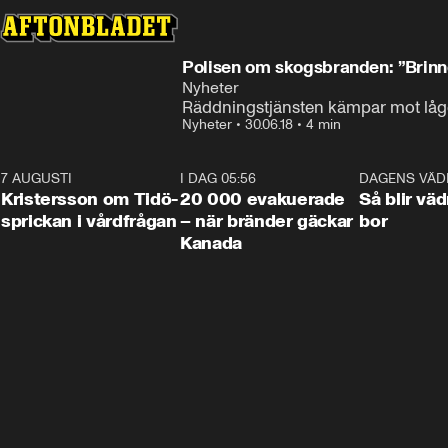
Polisen om skogsbranden: ”Brinn
Nyheter
Räddningstjänsten kämpar mot lågo
Nyheter
•
30.06.18
•
4 min
7 AUGUSTI
0:42
I DAG 05:56
0:38
DAGENS VÄD
Kristersson om Tidö-
20 000 evakuerade
Så blir väd
sprickan i vårdfrågan
– när bränder gäckar
bor
Kanada