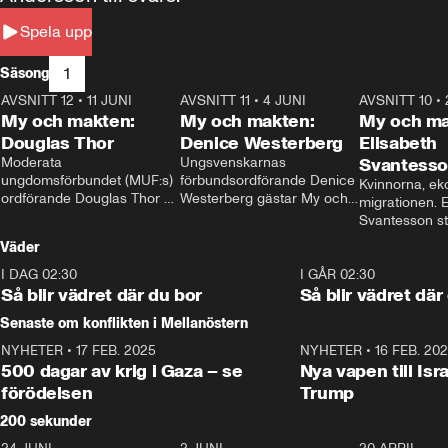
Spela upp
1
Säsong
AVSNITT 12
•
11 JUNI
26:27
AVSNITT 11
•
4 JUNI
23:40
AVSNITT 10
•
My och makten:
My och makten:
My och ma
Douglas Thor
Denice Westerberg
Elisabeth
Moderata 
Ungsvenskarnas 
Svantess
ungdomsförbundet (MUF:s) 
förbundsordförande Denice 
Kvinnorna, ek
ordförande Douglas Thor 
Westerberg gästar My och 
migrationen. E
gästar My och makten. I 
makten. I avsnittet 
Svantesson stäl
avsnittet diskuteras 
diskuteras migrationsfrågan 
när finansmini
Väder
tonårsutvisningarna och hur 
och hur SD ska locka 
Moderaterna ska locka 
kvinnliga väljare. 
I DAG 02:30
1:06
I GÅR 02:30
väljare till valet i höst. 
Så blir vädret där du bor
Så blir vädret där
Senaste om konflikten i Mellanöstern
NYHETER
•
17 FEB. 2025
0:45
NYHETER
•
16 FEB. 20
500 dagar av krig i Gaza – se
Nya vapen till Isr
förödelsen
Trump
200 sekunder