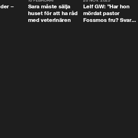
4:24
10 FEBRUARI
4:13
26 NOV. 2025
8:1
der –
Sara måste sälja
Leif GW: ”Har hon
huset för att ha råd
mördat pastor
med veterinären
Fossmos fru? Svar
nej.”