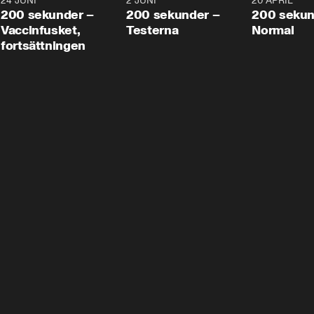
24 JUNI
5:00
2 JUNI
4:23
20 APRIL
200 sekunder –
200 sekunder –
200 sekun
Vaccinfusket,
Testerna
Normal
fortsättningen