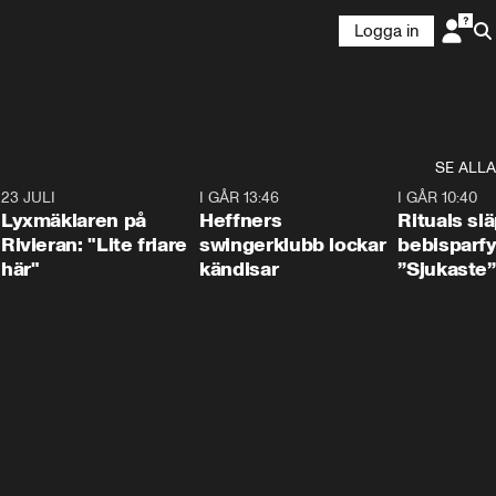
Logga in
SE ALLA
7
23 JULI
2:02
I GÅR 13:46
0:55
I GÅR 10:40
Lyxmäklaren på
Heffners
Rituals sl
Rivieran: "Lite friare
swingerklubb lockar
bebisparf
här"
kändisar
”Sjukaste”