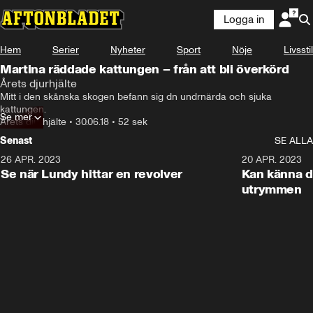
Logga in
Hem
Serier
Nyheter
Sport
Nöje
Livsstil
Martina räddade kattungen – från att bli överkörd
Årets djurhjälte
Mitt i den skånska skogen befann sig dn undrnärda och sjuka 
kattungen.
Se mer
Årets djurhjälte
•
30.06.18
•
52 sek
Senast
SE ALLA
26 APR. 2023
3:02
20 APR. 2023
Se när Lundy hittar en revolver
Kan känna d
utrymmen