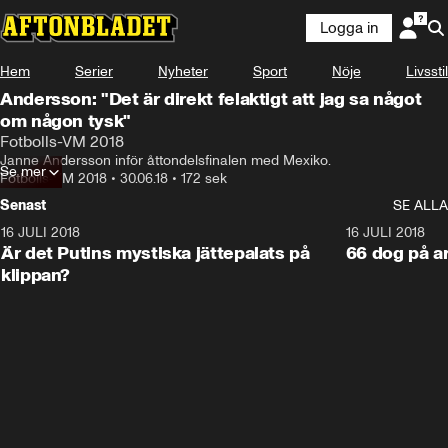
Logga in
Hem
Serier
Nyheter
Sport
Nöje
Livsstil
Andersson: "Det är direkt felaktigt att jag sa något
om någon tysk"
Fotbolls-VM 2018
Janne Andersson inför åttondelsfinalen med Mexiko.
Se mer
Fotbolls-VM 2018
•
30.06.18
•
172 sek
Senast
SE ALLA
16 JULI 2018
1:05:59
16 JULI 2018
Är det Putins mystiska jättepalats på
66 dog på a
klippan?