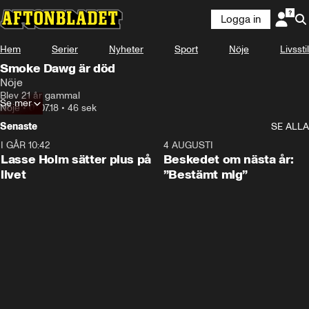
Logga in
Hem
Serier
Nyheter
Sport
Nöje
Livsstil
Smoke Dawg är död
Nöje
Blev 21 år gammal
Se mer
Nöje
•
01.07.18
•
46 sek
Senaste
SE ALLA
I GÅR 10:42
1:04
4 AUGUSTI
Lasse Holm sätter plus på
Beskedet om nästa år:
livet
”Bestämt mig”