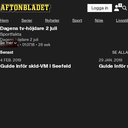
Logga in
Hem
Serier
Nyheter
Sport
Nöje
Livsstil
Dagens tv-höjdare 2 juli
Sportfakta
Dagens höjdare 2 juli
Se mer
Sportfakta
•
01.07.18
•
28 sek
Senast
SE ALLA
4 FEB. 2019
0:48
29 JAN. 2019
Guide inför skid-VM i Seefeld
Guide inför