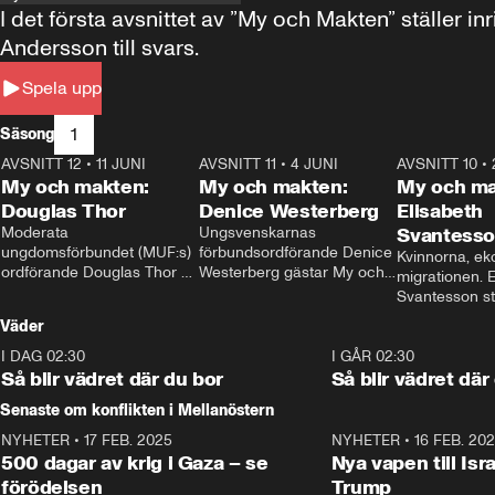
I det första avsnittet av ”My och Makten” ställe
Andersson till svars.
Spela upp
1
Säsong
AVSNITT 12
•
11 JUNI
26:27
AVSNITT 11
•
4 JUNI
23:40
AVSNITT 10
•
My och makten:
My och makten:
My och ma
Douglas Thor
Denice Westerberg
Elisabeth
Moderata 
Ungsvenskarnas 
Svantess
ungdomsförbundet (MUF:s) 
förbundsordförande Denice 
Kvinnorna, ek
ordförande Douglas Thor 
Westerberg gästar My och 
migrationen. E
gästar My och makten. I 
makten. I avsnittet 
Svantesson stäl
avsnittet diskuteras 
diskuteras migrationsfrågan 
när finansmini
Väder
tonårsutvisningarna och hur 
och hur SD ska locka 
Moderaterna ska locka 
kvinnliga väljare. 
I DAG 02:30
1:06
I GÅR 02:30
väljare till valet i höst. 
Så blir vädret där du bor
Så blir vädret där
Senaste om konflikten i Mellanöstern
NYHETER
•
17 FEB. 2025
0:45
NYHETER
•
16 FEB. 20
500 dagar av krig i Gaza – se
Nya vapen till Isr
förödelsen
Trump