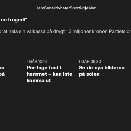
Hem
Serier
Nyheter
Sport
Nöje
Mer
Livsstil
 en tragedi"
rat hela sin valkassa på drygt 1,3 miljoner kronor. Partiets
0:45
I GÅR 10:16
1:26
I GÅR 08:20
0:3
as
Per-Inge fast i
Se de nya bilderna
på
hemmet – kan inte
på solen
komma ut