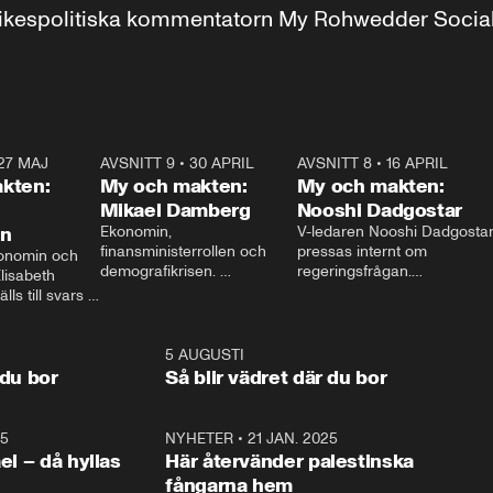
r inrikespolitiska kommentatorn My Rohwedder Soci
27 MAJ
3:51
AVSNITT 9
•
30 APRIL
24:00
AVSNITT 8
•
16 APRIL
25:1
kten:
My och makten:
My och makten:
Mikael Damberg
Nooshi Dadgostar
on
Ekonomin, 
V-ledaren Nooshi Dadgostar
finansministerrollen och 
pressas internt om 
onomin och 
demografikrisen. 
regeringsfrågan.

lisabeth 
Oppositionen ställs till svars 
I Aftonbladets 
ls till svars 
när Socialdemokraternas 
partiledarutfrågning ”My 
stern gästar 
Mikael Damberg gästar My 
och Makten” sätter hon ner 
My och Makten. 
och Makten. 
foten mot kritikerna:

1:06
5 AUGUSTI
1:0
– Vi ställer upp i val. Ska vi 
 du bor
Så blir vädret där du bor
vara med så sitter vi förstås 
25
1:22
NYHETER
•
21 JAN. 2025
0:5
ael – då hyllas
Här återvänder palestinska
fångarna hem