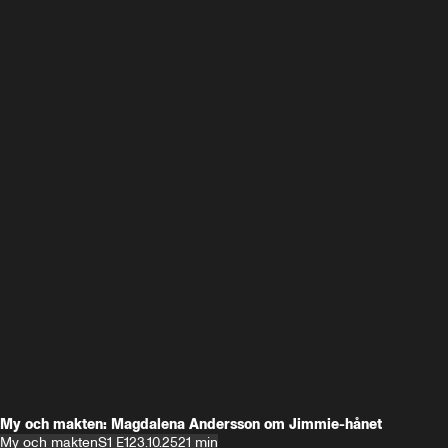
My och makten: Magdalena Andersson om Jimmie-hånet
My och makten
S1 E1
23.10.25
21 min