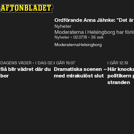
Ordförande Anna Jähnke: "Det är
Nyheter
Moderaterna i Helsingborg har förlo
Nyheter
•
02.07.18
•
36 sek
Moderaterna
Helsingborg
DAGENS VÄDER
•
I DAG 02:30
1:06
I GÅR 19:07
0:42
I GÅR 12:19
Så blir vädret där du
Dramatiska scenen –
Här knock
bor
med mirakulöst slut
politikern 
stranden