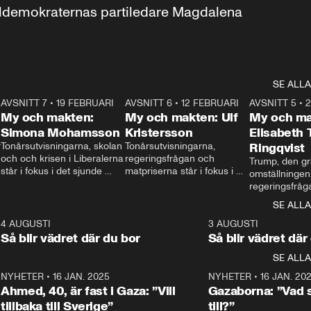
aldemokraternas partiledare Magdalena 
SE ALLA
7
AVSNITT 7
•
19 FEBRUARI
24:30
AVSNITT 6
•
12 FEBRUARI
27:30
AVSNITT 5
•
My och makten:
My och makten: Ulf
My och ma
Simona Mohamsson
Kristersson
Elisabeth
 
Tonårsutvisningarna, skolan 
Tonårsutvisningarna, 
Ringqvist
och och krisen i Liberalerna 
regeringsfrågan och 
Trump, den gr
står i fokus i det sjunde 
matpriserna står i fokus i 
omställningen
avsnittet av ”My och 
det sjätte avsnittet av ”My 
regeringsfråga
makten”. Se när 
och makten”. Se när 
centrum i det 
SE ALLA
Aftonbladets inrikespolitiska 
Aftonbladets inrikespolitiska 
avsnittet av ”
kommentator My 
kommentator My 
6
4 AUGUSTI
1:06
3 AUGUSTI
Makten”. Se nä
Rohwedder ställer 
Rohwedder ställer 
Så blir vädret där du bor
Så blir vädret där
Aftonbladets in
utbildnings- och 
statsminister Ulf Kristersson 
kommentator 
SE ALLA
integrationsminister Simona 
till svars.
Rohwedder stäl
Mohamsson till svars.
Centerpartiets
2
NYHETER
•
16 JAN. 2025
1:01
NYHETER
•
16 JAN. 20
Thand Ring till
Ahmed, 40, är fast i Gaza: ”Vill
Gazaborna: ”Vad s
tillbaka till Sverige”
till?”