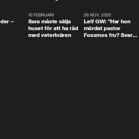
4:24
10 FEBRUARI
4:13
26 NOV. 2025
8:1
der –
Sara måste sälja
Leif GW: ”Har hon
huset för att ha råd
mördat pastor
med veterinären
Fossmos fru? Svar
nej.”