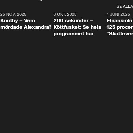
SE ALLA
3
25 NOV. 2025
31:05
8 OKT. 2025
4:29
4 JUNI 2025
Knutby – Vem
200 sekunder –
Finansmin
mördade Alexandra?
Köttfusket: Se hela
125 procent
programmet här
"Skattever
viktig uppg