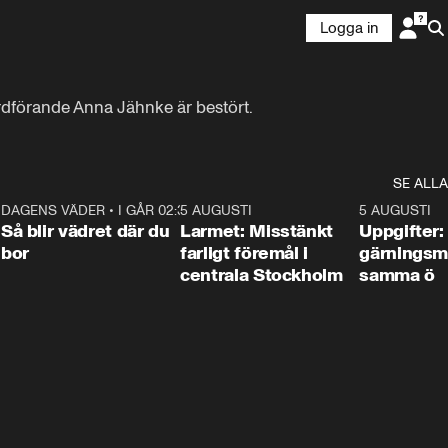
Logga in
 ordförande Anna Jähnke är bestört.
SE ALLA
1
DAGENS VÄDER
•
I GÅR 02:30
1:06
5 AUGUSTI
0:35
5 AUGUSTI
Så blir vädret där du
Larmet: Misstänkt
Uppgifter:
bor
farligt föremål i
gärningsm
centrala Stockholm
samma ö