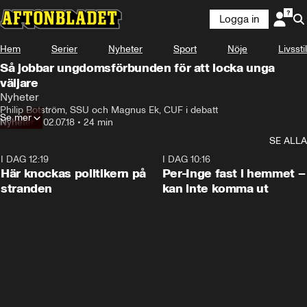
Logga in
Hem
Serier
Nyheter
Sport
Nöje
Livsstil
Så jobbar ungdomsförbunden för att locka unga
väljare
Nyheter
Philip Botström, SSU och Magnus Ek, CUF i debatt
Se mer
Nyheter
•
02.07.18
•
24 min
SE ALLA
I DAG 12:19
0:45
I DAG 10:16
Här knockas politikern på
Per-Inge fast i hemmet –
stranden
kan inte komma ut