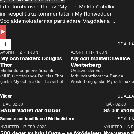
My och makten
S1 E1
23.10.25
21 min
I det första avsnittet av ”My och Makten” ställer 
inrikespolitiska kommentatorn My Rohwedder 
Socialdemokraternas partiledare Magdalena 
Andersson till svars.
1
SE ALLA
AVSNITT 12
•
11 JUNI
26:27
AVSNITT 11
•
4 JUNI
2
My och makten: Douglas
My och makten: Denice
Thor
Westerberg
Moderata ungdomsförbundet 
Ungsvenskarnas 
(MUF:s) ordförande Douglas Thor 
förbundsordförande Denice 
gästar My och makten. I avsnittet 
Westerberg gästar My och makten.
diskuteras tonårsutvisningarna och 
avsnittet diskuteras migrationsfrå
hur Moderaterna ska locka väljare till 
och hur SD ska locka kvinnliga 
Väder
SE ALLA
valet i höst. 
väljare. 
I DAG 02:30
1:06
I GÅR 02:30
Så blir vädret där du bor
Så blir vädr
Senaste om konflikten i Mellanöstern
SE ALLA
NYHETER
•
17 FEB. 2025
0:45
NYHETER
•
16 F
500 dagar av krig i Gaza – se förödelsen
Nya vapen ti