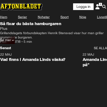
Logga in
Hem
Serier
Nyheter
Sport
Nöje
Livsstil
Så fixar du bästa hamburgaren
Plus
Grillandslagets förbundskapten Henrik Stensvad visar hur man grillar 
grymmaste burgaren.
Se mer
Plus
•
02.07.18
•
5 min
Senast
SE ALLA
22 MAJ
0:59
22 MAJ
Plus
Plus
Vad finns i Amanda Linds väska?
Amanda Lind
på”