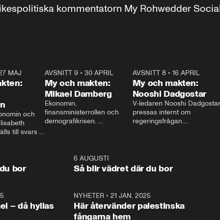
r inrikespolitiska kommentatorn My Rohwedder Soci
27 MAJ
3:51
AVSNITT 9
•
30 APRIL
24:00
AVSNITT 8
•
16 APRIL
25:1
kten:
My och makten:
My och makten:
Mikael Damberg
Nooshi Dadgostar
on
Ekonomin, 
V-ledaren Nooshi Dadgostar
finansministerrollen och 
pressas internt om 
onomin och 
demografikrisen. 
regeringsfrågan.

lisabeth 
Oppositionen ställs till svars 
I Aftonbladets 
ls till svars 
när Socialdemokraternas 
partiledarutfrågning ”My 
stern gästar 
Mikael Damberg gästar My 
och Makten” sätter hon ner 
My och Makten. 
och Makten. 
foten mot kritikerna:

1:06
6 AUGUSTI
1:0
– Vi ställer upp i val. Ska vi 
 du bor
Så blir vädret där du bor
vara med så sitter vi förstås 
25
1:22
NYHETER
•
21 JAN. 2025
0:5
ael – då hyllas
Här återvänder palestinska
fångarna hem