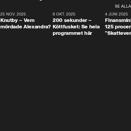
SE ALLA
3
25 NOV. 2025
31:05
8 OKT. 2025
4:29
4 JUNI 2025
Knutby – Vem
200 sekunder –
Finansmin
mördade Alexandra?
Köttfusket: Se hela
125 procent
programmet här
"Skattever
viktig uppg