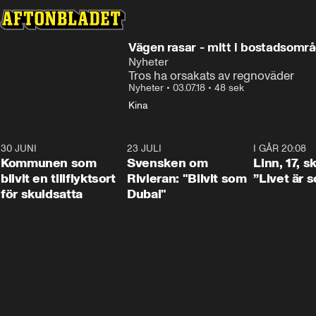
Vägen rasar - mitt i bostadsomr
Nyheter
Tros ha orsakats av regnoväder
Nyheter
•
03.07.18
•
48 sek
Kina
30 JUNI
1:24
23 JULI
1:42
I GÅR 20:08
Kommunen som
Svensken om
Linn, 17, s
blivit en tillflyktsort
Rivieran: "Blivit som
”Livet är 
för skuldsatta
Dubai"