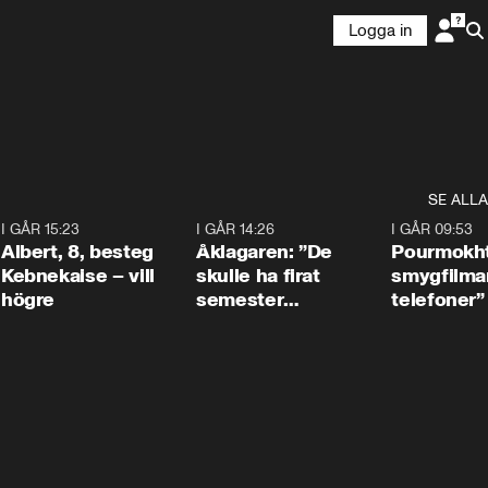
Logga in
SE ALLA
5
I GÅR 15:23
0:54
I GÅR 14:26
1:54
I GÅR 09:53
Albert, 8, besteg
Åklagaren: ”De
Pourmokht
Kebnekaise – vill
skulle ha firat
smygfilma
högre
semester
telefoner”
tillsammans”