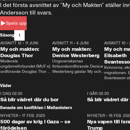
I det första avsnittet av ”My och Makten” ställe
Andersson till svars.
Spela upp
1
Säsong
AVSNITT 12
•
11 JUNI
26:27
AVSNITT 11
•
4 JUNI
23:40
AVSNITT 10
•
My och makten:
My och makten:
My och ma
Douglas Thor
Denice Westerberg
Elisabeth
Moderata 
Ungsvenskarnas 
Svantess
ungdomsförbundet (MUF:s) 
förbundsordförande Denice 
Kvinnorna, ek
ordförande Douglas Thor 
Westerberg gästar My och 
migrationen. E
gästar My och makten. I 
makten. I avsnittet 
Svantesson stäl
avsnittet diskuteras 
diskuteras migrationsfrågan 
när finansmini
Väder
tonårsutvisningarna och hur 
och hur SD ska locka 
Moderaterna ska locka 
kvinnliga väljare. 
I DAG 02:30
1:06
I GÅR 02:30
väljare till valet i höst. 
Så blir vädret där du bor
Så blir vädret där
Senaste om konflikten i Mellanöstern
NYHETER
•
17 FEB. 2025
0:45
NYHETER
•
16 FEB. 20
500 dagar av krig i Gaza – se
Nya vapen till Isr
förödelsen
Trump