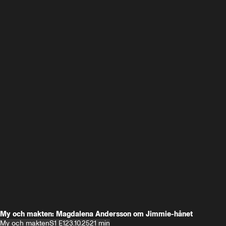
My och makten: Magdalena Andersson om Jimmie-hånet
My och makten
S1 E1
23.10.25
21 min