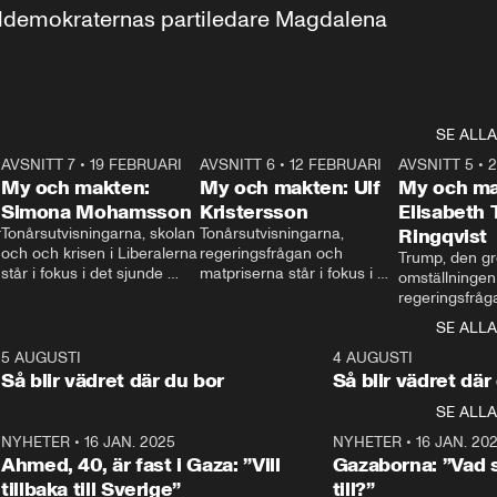
aldemokraternas partiledare Magdalena 
SE ALLA
7
AVSNITT 7
•
19 FEBRUARI
24:30
AVSNITT 6
•
12 FEBRUARI
27:30
AVSNITT 5
•
My och makten:
My och makten: Ulf
My och ma
Simona Mohamsson
Kristersson
Elisabeth
 
Tonårsutvisningarna, skolan 
Tonårsutvisningarna, 
Ringqvist
och och krisen i Liberalerna 
regeringsfrågan och 
Trump, den gr
står i fokus i det sjunde 
matpriserna står i fokus i 
omställningen
avsnittet av ”My och 
det sjätte avsnittet av ”My 
regeringsfråga
makten”. Se när 
och makten”. Se när 
centrum i det 
SE ALLA
Aftonbladets inrikespolitiska 
Aftonbladets inrikespolitiska 
avsnittet av ”
kommentator My 
kommentator My 
6
5 AUGUSTI
1:06
4 AUGUSTI
Makten”. Se nä
Rohwedder ställer 
Rohwedder ställer 
Så blir vädret där du bor
Så blir vädret där
Aftonbladets in
utbildnings- och 
statsminister Ulf Kristersson 
kommentator 
SE ALLA
integrationsminister Simona 
till svars.
Rohwedder stäl
Mohamsson till svars.
Centerpartiets
2
NYHETER
•
16 JAN. 2025
1:01
NYHETER
•
16 JAN. 20
Thand Ring till
Ahmed, 40, är fast i Gaza: ”Vill
Gazaborna: ”Vad s
tillbaka till Sverige”
till?”