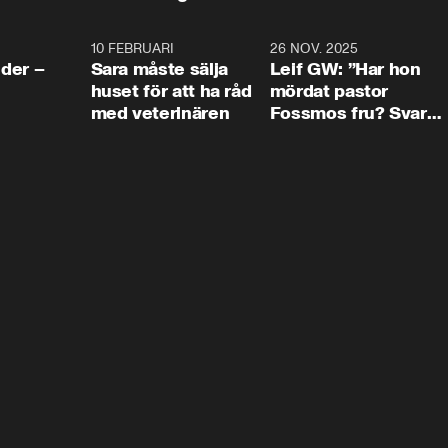
4:24
10 FEBRUARI
4:13
26 NOV. 2025
8:1
der –
Sara måste sälja
Leif GW: ”Har hon
huset för att ha råd
mördat pastor
med veterinären
Fossmos fru? Svar
nej.”