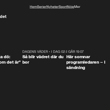
Hem
Serier
Nyheter
Sport
Nöje
Mer
Livsstil
ådet
4:36
DAGENS VÄDER
•
I DAG 02:30
1:06
I GÅR 19:07
0:4
ka dö:
Så blir vädret där du
Här somnar
som det är”
bor
programledaren – i
sändning