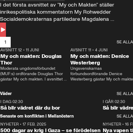
I det första avsnittet av ”My och Makten” ställer 
inrikespolitiska kommentatorn My Rohwedder 
Socialdemokraternas partiledare Magdalena 
Andersson till svars.
1
SE ALLA
AVSNITT 12
•
11 JUNI
26:27
AVSNITT 11
•
4 JUNI
2
My och makten: Douglas
My och makten: Denice
Thor
Westerberg
Moderata ungdomsförbundet 
Ungsvenskarnas 
(MUF:s) ordförande Douglas Thor 
förbundsordförande Denice 
gästar My och makten. I avsnittet 
Westerberg gästar My och makten.
diskuteras tonårsutvisningarna och 
avsnittet diskuteras migrationsfrå
hur Moderaterna ska locka väljare till 
och hur SD ska locka kvinnliga 
Väder
SE ALLA
valet i höst. 
väljare. 
I DAG 02:30
1:06
I GÅR 02:30
Så blir vädret där du bor
Så blir vädr
Senaste om konflikten i Mellanöstern
SE ALLA
NYHETER
•
17 FEB. 2025
0:45
NYHETER
•
16 F
500 dagar av krig i Gaza – se förödelsen
Nya vapen ti