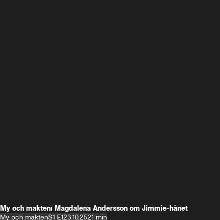
My och makten: Magdalena Andersson om Jimmie-hånet
My och makten
S1 E1
23.10.25
21 min