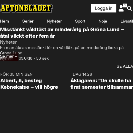
Logga in
Hem
Serier
Nyheter
Sport
Nöje
Livsstil
Misstänkt våldtäkt av minderårig på Gröna Lund –
åtal väckt efter fem år
Nyheter
En man åtalas misstänkt för en våldtäkt på en minderårig flicka på 
Gröna Lund.
Se mer
Nyheter
•
03.07.18
•
53 sek
SE ALLA
FÖR 35 MIN SEN
0:54
I DAG 14:26
Albert, 8, besteg
Åklagaren: ”De skulle ha
Kebnekaise – vill högre
firat semester tillsamma